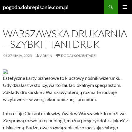
Szukaj
pogoda.dobrepisanie.com.pl
PRZEJDŹ
MENU
DO
GŁÓWN
TREŚCI
WARSZAWSKA DRUKARNIA
– SZYBKI I TANI DRUK
27 MAJA, 2025
ADMIN
DODAJ KOMENTARZ
Estetyczne karty biznesowe to kluczowy nośnik wizerunku.
Gdy działasz w stolicy, warto zaufać lokalnym specjalistom.
Zakłady drukarskie z Warszawy oferują rozmaite rodzaje
wizytówek – w wersji ekonomicznej i premium.
Interesuje Cię tani druk wizytówek w Warszawie? To możliwe.
Za sprawą rozwoju technologii, można połączyć dobrą jakość z
niską ceną. Budżetowe rozwiązania nie oznaczają słabego