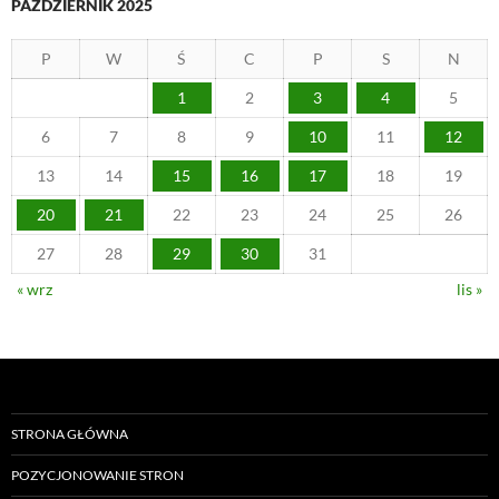
PAŹDZIERNIK 2025
P
W
Ś
C
P
S
N
1
2
3
4
5
6
7
8
9
10
11
12
13
14
15
16
17
18
19
20
21
22
23
24
25
26
27
28
29
30
31
« wrz
lis »
STRONA GŁÓWNA
POZYCJONOWANIE STRON