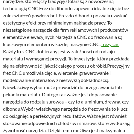
narzędzie, które łączy tradycję stolarską z nowoczesną
technologią CNC.Frez do dibondu zapewnia idealne cięcie bez
zniekształceń powierzchni. Frez do dibondu pozwala uzyskać
estetyczny efekt przy minimalnym nakładzie pracy. To
niezastąpione narzędzie dla firm reklamowych i producentów
elementów elewacyjnych.Narzędzia CNC do frezowania są
kluczowym elementem w każdej maszynie CNC.
frezy cnc
Każdy frez CNC dobierany jest w zależności od rodzaju
materiału i wymaganej precyzji. To inwestycja, która przekłada
się na efektywność i jakość całego procesu obróbki.Precyzyjny
frez CNC umożliwia cięcie, wiercenie, grawerowanie i
modelowanie materiałów z niezwykłą dokładnością.
Niewłaściwy wybór może prowadzić do przegrzewania lub
pękania materiału. Dlatego tak ważne jest dopasowanie
narzędzia do rodzaju surowca – czy to aluminium, drewna, czy
dibondu.Wybór właściwego narzędzia do frezowania to klucz
do osiągnięcia perfekcyjnych rezultatów. Ważne jest również
stosowanie odpowiednich chłodziw i smarów, które wydłużają
żywotność narzędzia. Dzięki temu możliwa jest maksymalna