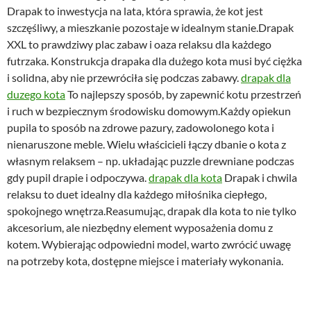
Drapak to inwestycja na lata, która sprawia, że kot jest
szczęśliwy, a mieszkanie pozostaje w idealnym stanie.Drapak
XXL to prawdziwy plac zabaw i oaza relaksu dla każdego
futrzaka. Konstrukcja drapaka dla dużego kota musi być ciężka
i solidna, aby nie przewróciła się podczas zabawy.
drapak dla
duzego kota
To najlepszy sposób, by zapewnić kotu przestrzeń
i ruch w bezpiecznym środowisku domowym.Każdy opiekun
pupila to sposób na zdrowe pazury, zadowolonego kota i
nienaruszone meble. Wielu właścicieli łączy dbanie o kota z
własnym relaksem – np. układając puzzle drewniane podczas
gdy pupil drapie i odpoczywa.
drapak dla kota
Drapak i chwila
relaksu to duet idealny dla każdego miłośnika ciepłego,
spokojnego wnętrza.Reasumując, drapak dla kota to nie tylko
akcesorium, ale niezbędny element wyposażenia domu z
kotem. Wybierając odpowiedni model, warto zwrócić uwagę
na potrzeby kota, dostępne miejsce i materiały wykonania.