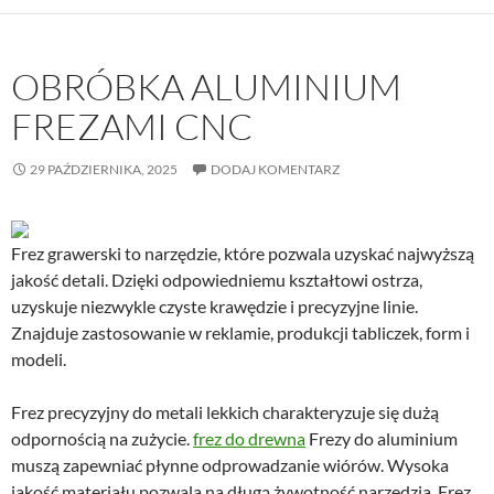
OBRÓBKA ALUMINIUM
FREZAMI CNC
29 PAŹDZIERNIKA, 2025
DODAJ KOMENTARZ
Frez grawerski to narzędzie, które pozwala uzyskać najwyższą
jakość detali. Dzięki odpowiedniemu kształtowi ostrza,
uzyskuje niezwykle czyste krawędzie i precyzyjne linie.
Znajduje zastosowanie w reklamie, produkcji tabliczek, form i
modeli.
Frez precyzyjny do metali lekkich charakteryzuje się dużą
odpornością na zużycie.
frez do drewna
Frezy do aluminium
muszą zapewniać płynne odprowadzanie wiórów. Wysoka
jakość materiału pozwala na długą żywotność narzędzia. Frez