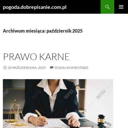
Szukaj
pogoda.dobrepisanie.com.pl
PRZEJDŹ
MENU
DO
GŁÓWN
TREŚCI
Archiwum miesiąca: październik 2025
PRAWO KARNE
30 PAŹDZIERNIKA, 2025
DODAJ KOMENTARZ