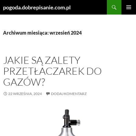
Szukaj
pogoda.dobrepisanie.com.pl
PRZEJDŹ
MENU
DO
GŁÓWN
TREŚCI
Archiwum miesiąca: wrzesień 2024
JAKIE SĄ ZALETY
PRZETŁACZAREK DO
GAZÓW?
22 WRZEŚNIA, 2024
DODAJ KOMENTARZ