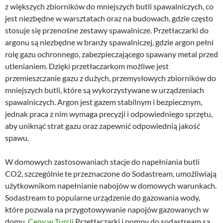
z większych zbiorników do mniejszych butli spawalniczych, co
jest niezbędne w warsztatach oraz na budowach, gdzie często
stosuje się przenośne zestawy spawalnicze. Przetłaczarki do
argonu są niezbędne w branży spawalniczej, gdzie argon pełni
rolę gazu ochronnego, zabezpieczającego spawany metal przed
utlenianiem. Dzięki przetłaczarkom możliwe jest
przemieszczanie gazu z dużych, przemysłowych zbiorników do
mniejszych butli, które są wykorzystywane w urządzeniach
spawalniczych. Argon jest gazem stabilnym i bezpiecznym,
jednak praca z nim wymaga precyzji i odpowiedniego sprzętu,
aby uniknąć strat gazu oraz zapewnić odpowiednią jakość
spawu.
W domowych zastosowaniach stacje do napełniania butli
CO2, szczególnie te przeznaczone do Sodastream, umożliwiają
użytkownikom napełnianie nabojów w domowych warunkach.
Sodastream to popularne urządzenie do gazowania wody,
które pozwala na przygotowywanie napojów gazowanych w
domu.
Ceny w Turcji
Przetłaczarki i pompy do sodastream są