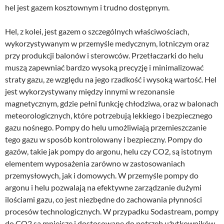
hel jest gazem kosztownym i trudno dostępnym.
Hel, z kolei, jest gazem o szczególnych właściwościach,
wykorzystywanym w przemyśle medycznym, lotniczym oraz
przy produkcji balonów i sterowców. Przetłaczarki do helu
muszą zapewniać bardzo wysoką precyzję i minimalizować
straty gazu, ze względu na jego rzadkość i wysoką wartość. Hel
jest wykorzystywany między innymi w rezonansie
magnetycznym, gdzie pełni funkcję chłodziwa, oraz w balonach
meteorologicznych, które potrzebują lekkiego i bezpiecznego
gazu nośnego. Pompy do helu umożliwiają przemieszczanie
tego gazu w sposób kontrolowany i bezpieczny. Pompy do
gazów, takie jak pompy do argonu, helu czy CO2, są istotnym
elementem wyposażenia zarówno w zastosowaniach
przemysłowych, jak i domowych. W przemyśle pompy do
argonu i helu pozwalają na efektywne zarządzanie dużymi
ilościami gazu, co jest niezbędne do zachowania płynności
procesów technologicznych. W przypadku Sodastream, pompy
do CO2 są mniejsze i dostosowane do potrzeb użytkowników