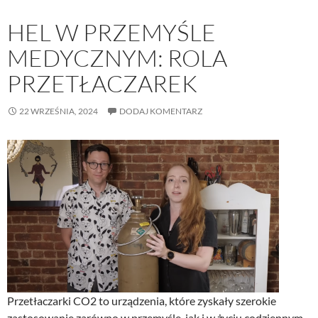
HEL W PRZEMYŚLE
MEDYCZNYM: ROLA
PRZETŁACZAREK
22 WRZEŚNIA, 2024
DODAJ KOMENTARZ
Przetłaczarki CO2 to urządzenia, które zyskały szerokie
zastosowanie zarówno w przemyśle, jak i w życiu codziennym.