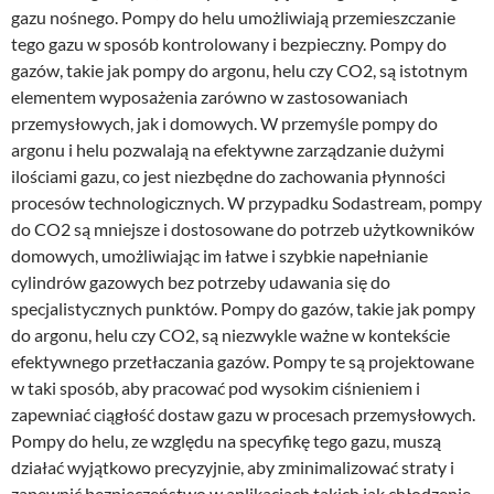
gazu nośnego. Pompy do helu umożliwiają przemieszczanie
tego gazu w sposób kontrolowany i bezpieczny. Pompy do
gazów, takie jak pompy do argonu, helu czy CO2, są istotnym
elementem wyposażenia zarówno w zastosowaniach
przemysłowych, jak i domowych. W przemyśle pompy do
argonu i helu pozwalają na efektywne zarządzanie dużymi
ilościami gazu, co jest niezbędne do zachowania płynności
procesów technologicznych. W przypadku Sodastream, pompy
do CO2 są mniejsze i dostosowane do potrzeb użytkowników
domowych, umożliwiając im łatwe i szybkie napełnianie
cylindrów gazowych bez potrzeby udawania się do
specjalistycznych punktów. Pompy do gazów, takie jak pompy
do argonu, helu czy CO2, są niezwykle ważne w kontekście
efektywnego przetłaczania gazów. Pompy te są projektowane
w taki sposób, aby pracować pod wysokim ciśnieniem i
zapewniać ciągłość dostaw gazu w procesach przemysłowych.
Pompy do helu, ze względu na specyfikę tego gazu, muszą
działać wyjątkowo precyzyjnie, aby zminimalizować straty i
zapewnić bezpieczeństwo w aplikacjach takich jak chłodzenie