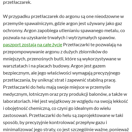
przetłaczarek.
W przypadku przetłaczarek do argonu są one nieodzowne w
przemyśle spawalniczym, gdzie argon jest używany jako gaz
ochronny. Argon zapobiega utlenianiu spawanego metalu, co
pozwala na uzyskanie trwałych i wytrzymałych spawów.
paszport zostają na całe życie
Przetłaczarki te pozwalają na
przepompowywanie argonu z dużych zbiorników do
mniejszych, przenośnych butli, które są wykorzystywane w
warsztatach i na placach budowy. Argon jest gazem
bezpiecznym, ale jego właściwości wymagają precyzyjnego
przetłaczania, by uniknąć strat i zapewnić stabilną pracę.
Przetłaczarki do helu mają swoje miejsce w przemyśle
medycznym, lotniczym oraz przy produkcji balonów, a także w
laboratoriach. Hel jest wyjątkowy ze względu na swoją lekkość
i obojętność chemiczną, co czyni go idealnym do wielu
zastosowań. Przetłaczarki do helu są zaprojektowane w taki
sposób, by precyzyjnie kontrolować przepływ gazu i
minimalizować jego straty, co jest szczególnie ważne, ponieważ