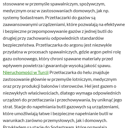
stosowane w przemyśle spawalniczym, spożywczym,
medycznym oraz w zastosowaniach domowych, jak np.
systemy Sodastream. Przetłaczarki do gazów są
zaawansowanymi urządzeniami, które pozwalają na efektywne
i bezpieczne przepompowywanie gazów z jednej butli do
drugiej przy zachowaniu odpowiednich standardów
bezpieczeństwa. Przetłaczarka do argonu jest niezwykle
przydatna w procesach spawalniczych, gdzie argon pełni rolę
gazu osłonowego, który chroni spawane materiały przed
wpływem powietrza i gwarantuje wysoką jakość spawu.
Nieruchomości w Turcji
Przetłaczarka do helu znajduje
zastosowanie głównie w przemyśle lotniczym, medycznym
oraz przy produkcji balonów i sterowców. Hel jest gazem o
niezwykłych właściwościach, dlatego wymaga odpowiednich
urządzeń do przetłaczania i przechowywania, by uniknąć jego
strat. Stacje do napełniania butli gazowych są urządzeniami,
które umożliwiają łatwe i bezpieczne napełnianie butli w
warunkach zarówno przemysłowych, jak i domowych.
Przykładem są stacje do Sodastream, które pozwalają