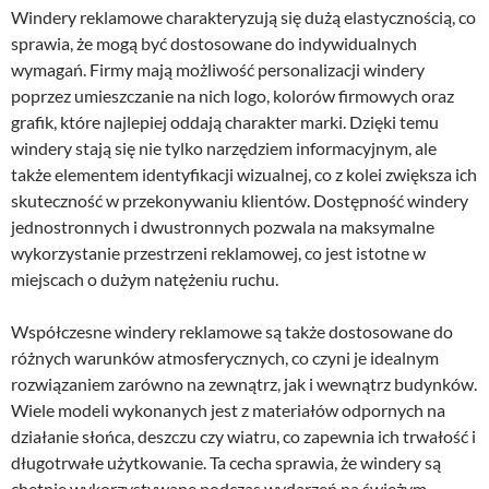
Windery reklamowe charakteryzują się dużą elastycznością, co
sprawia, że mogą być dostosowane do indywidualnych
wymagań. Firmy mają możliwość personalizacji windery
poprzez umieszczanie na nich logo, kolorów firmowych oraz
grafik, które najlepiej oddają charakter marki. Dzięki temu
windery stają się nie tylko narzędziem informacyjnym, ale
także elementem identyfikacji wizualnej, co z kolei zwiększa ich
skuteczność w przekonywaniu klientów. Dostępność windery
jednostronnych i dwustronnych pozwala na maksymalne
wykorzystanie przestrzeni reklamowej, co jest istotne w
miejscach o dużym natężeniu ruchu.
Współczesne windery reklamowe są także dostosowane do
różnych warunków atmosferycznych, co czyni je idealnym
rozwiązaniem zarówno na zewnątrz, jak i wewnątrz budynków.
Wiele modeli wykonanych jest z materiałów odpornych na
działanie słońca, deszczu czy wiatru, co zapewnia ich trwałość i
długotrwałe użytkowanie. Ta cecha sprawia, że windery są
chętnie wykorzystywane podczas wydarzeń na świeżym