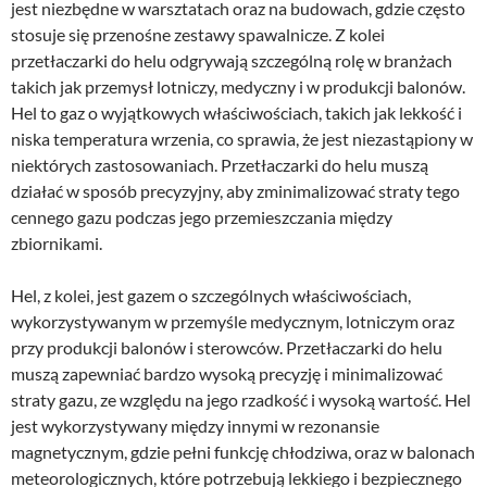
jest niezbędne w warsztatach oraz na budowach, gdzie często
stosuje się przenośne zestawy spawalnicze. Z kolei
przetłaczarki do helu odgrywają szczególną rolę w branżach
takich jak przemysł lotniczy, medyczny i w produkcji balonów.
Hel to gaz o wyjątkowych właściwościach, takich jak lekkość i
niska temperatura wrzenia, co sprawia, że jest niezastąpiony w
niektórych zastosowaniach. Przetłaczarki do helu muszą
działać w sposób precyzyjny, aby zminimalizować straty tego
cennego gazu podczas jego przemieszczania między
zbiornikami.
Hel, z kolei, jest gazem o szczególnych właściwościach,
wykorzystywanym w przemyśle medycznym, lotniczym oraz
przy produkcji balonów i sterowców. Przetłaczarki do helu
muszą zapewniać bardzo wysoką precyzję i minimalizować
straty gazu, ze względu na jego rzadkość i wysoką wartość. Hel
jest wykorzystywany między innymi w rezonansie
magnetycznym, gdzie pełni funkcję chłodziwa, oraz w balonach
meteorologicznych, które potrzebują lekkiego i bezpiecznego