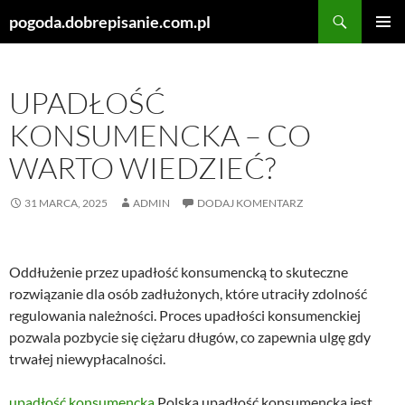
Szukaj
pogoda.dobrepisanie.com.pl
PRZEJDŹ
MENU
DO
GŁÓWN
TREŚCI
UPADŁOŚĆ
KONSUMENCKA – CO
WARTO WIEDZIEĆ?
31 MARCA, 2025
ADMIN
DODAJ KOMENTARZ
Oddłużenie przez upadłość konsumencką to skuteczne
rozwiązanie dla osób zadłużonych, które utraciły zdolność
regulowania należności. Proces upadłości konsumenckiej
pozwala pozbycie się ciężaru długów, co zapewnia ulgę gdy
trwałej niewypłacalności.
upadłość konsumencka
Polska upadłość konsumencka jest