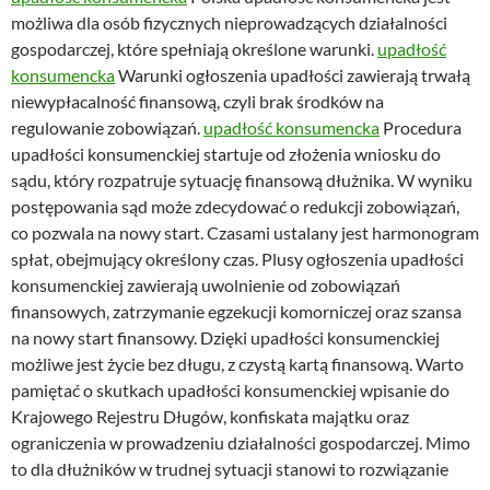
możliwa dla osób fizycznych nieprowadzących działalności
gospodarczej, które spełniają określone warunki.
upadłość
konsumencka
Warunki ogłoszenia upadłości zawierają trwałą
niewypłacalność finansową, czyli brak środków na
regulowanie zobowiązań.
upadłość konsumencka
Procedura
upadłości konsumenckiej startuje od złożenia wniosku do
sądu, który rozpatruje sytuację finansową dłużnika. W wyniku
postępowania sąd może zdecydować o redukcji zobowiązań,
co pozwala na nowy start. Czasami ustalany jest harmonogram
spłat, obejmujący określony czas. Plusy ogłoszenia upadłości
konsumenckiej zawierają uwolnienie od zobowiązań
finansowych, zatrzymanie egzekucji komorniczej oraz szansa
na nowy start finansowy. Dzięki upadłości konsumenckiej
możliwe jest życie bez długu, z czystą kartą finansową. Warto
pamiętać o skutkach upadłości konsumenckiej wpisanie do
Krajowego Rejestru Długów, konfiskata majątku oraz
ograniczenia w prowadzeniu działalności gospodarczej. Mimo
to dla dłużników w trudnej sytuacji stanowi to rozwiązanie