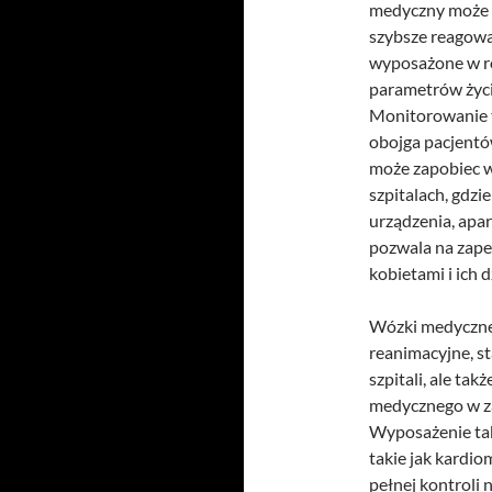
medyczny może w
szybsze reagowa
wyposażone w ró
parametrów życ
Monitorowanie t
obojga pacjentó
może zapobiec 
szpitalach, gdzi
urządzenia, apa
pozwala na zape
kobietami i ich d
Wózki medyczne,
reanimacyjne, s
szpitali, ale ta
medycznego w za
Wyposażenie ta
takie jak kardi
pełnej kontroli