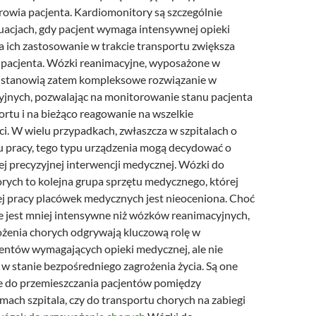
rowia pacjenta. Kardiomonitory są szczególnie
uacjach, gdy pacjent wymaga intensywnej opieki
 a ich zastosowanie w trakcie transportu zwiększa
pacjenta. Wózki reanimacyjne, wyposażone w
, stanowią zatem kompleksowe rozwiązanie w
yjnych, pozwalając na monitorowanie stanu pacjenta
ortu i na bieżąco reagowanie na wszelkie
i. W wielu przypadkach, zwłaszcza w szpitalach o
 pracy, tego typu urządzenia mogą decydować o
iej precyzyjnej interwencji medycznej. Wózki do
rych to kolejna grupa sprzętu medycznego, której
ej pracy placówek medycznych jest nieoceniona. Choć
e jest mniej intensywne niż wózków reanimacyjnych,
żenia chorych odgrywają kluczową rolę w
jentów wymagających opieki medycznej, ale nie
 w stanie bezpośredniego zagrożenia życia. Są one
 do przemieszczania pacjentów pomiędzy
mach szpitala, czy do transportu chorych na zabiegi