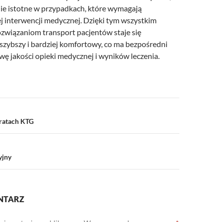
nie istotne w przypadkach, które wymagają
 interwencji medycznej. Dzięki tym wszystkim
ozwiązaniom transport pacjentów staje się
 szybszy i bardziej komfortowy, co ma bezpośredni
ę jakości opieki medycznej i wyników leczenia.
a
ratach KTG
yjny
NTARZ