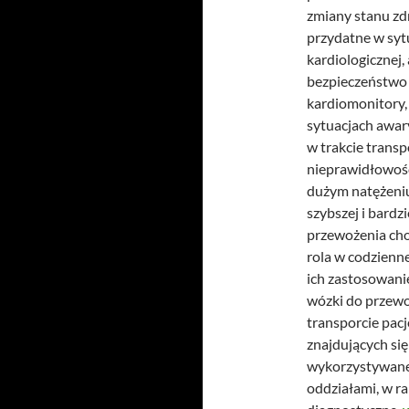
zmiany stanu zd
przydatne w syt
kardiologicznej,
bezpieczeństwo 
kardiomonitory
sytuacjach awar
w trakcie transp
nieprawidłowośc
dużym natężeniu
szybszej i bardz
przewożenia cho
rola w codzienn
ich zastosowani
wózki do przewo
transporcie pac
znajdujących się
wykorzystywane
oddziałami, w ra