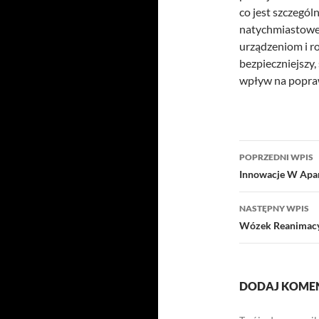
co jest szczegól
natychmiastowej
urządzeniom i r
bezpieczniejszy,
wpływ na popraw
Nawigacj
POPRZEDNI WPIS
wpisu
Innowacje W Apa
NASTĘPNY WPIS
Wózek Reanimac
DODAJ KOME