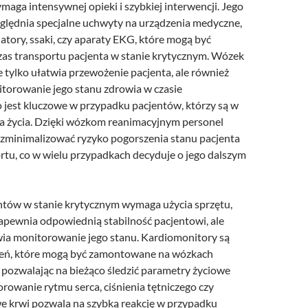
maga intensywnej opieki i szybkiej interwencji. Jego
ględnia specjalne uchwyty na urządzenia medyczne,
ylatory, ssaki, czy aparaty EKG, które mogą być
as transportu pacjenta w stanie krytycznym. Wózek
 tylko ułatwia przewożenie pacjenta, ale również
torowanie jego stanu zdrowia w czasie
o jest kluczowe w przypadku pacjentów, którzy są w
ia życia. Dzięki wózkom reanimacyjnym personel
minimalizować ryzyko pogorszenia stanu pacjenta
rtu, co w wielu przypadkach decyduje o jego dalszym
ntów w stanie krytycznym wymaga użycia sprzętu,
zapewnia odpowiednią stabilność pacjentowi, ale
ia monitorowanie jego stanu. Kardiomonitory są
zeń, które mogą być zamontowane na wózkach
 pozwalając na bieżąco śledzić parametry życiowe
rowanie rytmu serca, ciśnienia tętniczego czy
e krwi pozwala na szybką reakcję w przypadku