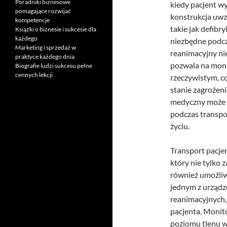
Poradniki biznesowe
kiedy pacjent wy
pomagające rozwijać
konstrukcja uwz
kompetencje
takie jak defibr
Książki o biznesie i sukcesie dla
każdego
niezbędne podcz
Marketing i sprzedaż w
reanimacyjny nie
praktyce każdego dnia
pozwala na moni
Biografie ludzi sukcesu pełne
cennych lekcji
rzeczywistym, c
stanie zagrożen
medyczny może z
podczas transpo
życiu.
Transport pacje
który nie tylko 
również umożliw
jednym z urząd
reanimacyjnych,
pacjenta. Monito
poziomu tlenu w