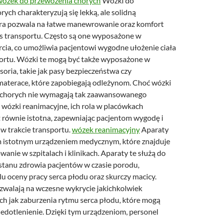
wózek do przewożenia chorych
Wózki do
ych charakteryzują się lekką, ale solidną
óra pozwala na łatwe manewrowanie oraz komfort
s transportu. Często są one wyposażone w
cia, co umożliwia pacjentowi wygodne ułożenie ciała
portu. Wózki te mogą być także wyposażone w
oria, takie jak pasy bezpieczeństwa czy
 materace, które zapobiegają odleżynom. Choć wózki
 chorych nie wymagają tak zaawansowanego
 wózki reanimacyjne, ich rola w placówkach
 równie istotna, zapewniając pacjentom wygodę i
w trakcie transportu.
wózek reanimacyjny
Aparaty
 istotnym urządzeniem medycznym, które znajduje
wanie w szpitalach i klinikach. Aparaty te służą do
tanu zdrowia pacjentów w czasie porodu,
lu oceny pracy serca płodu oraz skurczy macicy.
walają na wczesne wykrycie jakichkolwiek
ch jak zaburzenia rytmu serca płodu, które mogą
edotlenienie. Dzięki tym urządzeniom, personel