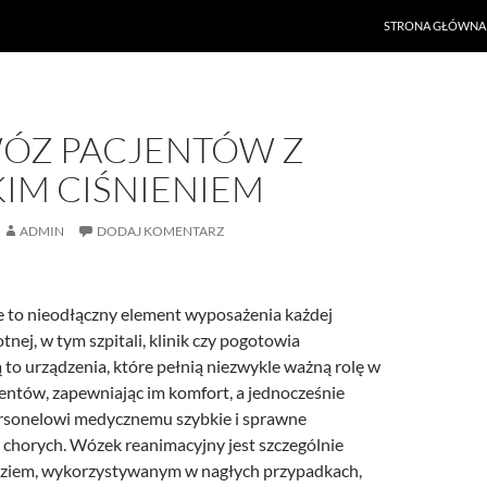
PRZEJDŹ DO TREŚ
STRONA GŁÓWNA
ÓZ PACJENTÓW Z
IM CIŚNIENIEM
ADMIN
DODAJ KOMENTARZ
to nieodłączny element wyposażenia każdej
nej, w tym szpitali, klinik czy pogotowia
to urządzenia, które pełnią niezwykle ważną rolę w
jentów, zapewniając im komfort, a jednocześnie
rsonelowi medycznemu szybkie i sprawne
 chorych. Wózek reanimacyjny jest szczególnie
dziem, wykorzystywanym w nagłych przypadkach,