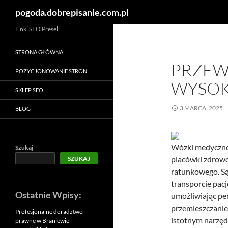
Szukaj
pogoda.dobrepisanie.com.pl
Linki SEO Presell
STRONA GŁÓWNA
PRZEW
POZYCJONOWANIE STRON
WYSOK
SKLEP SEO
3 MARCA, 2025
BLOG
Wózki medyczne 
Szukaj
placówki zdrowot
SZUKAJ
ratunkowego. Są 
transporcie pac
Ostatnie Wpisy:
umożliwiając pe
przemieszczanie
Profesjonalne doradztwo
istotnym narzę
prawne w Braniewie