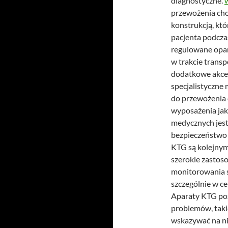
diagnostyczne.
przewożenia chor
konstrukcją, kt
pacjenta podcza
regulowane opar
w trakcie trans
dodatkowe akces
specjalistyczne
do przewożenia
wyposażenia jak
medycznych jest
bezpieczeństwo 
KTG są kolejnym
szerokie zastoso
monitorowania s
szczególnie w ce
Aparaty KTG poz
problemów, taki
wskazywać na ni