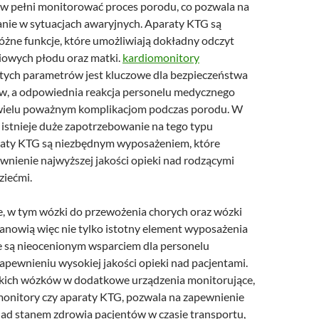
 pełni monitorować proces porodu, co pozwala na
nie w sytuacjach awaryjnych. Aparaty KTG są
żne funkcje, które umożliwiają dokładny odczyt
iowych płodu oraz matki.
kardiomonitory
ych parametrów jest kluczowe dla bezpieczeństwa
w, a odpowiednia reakcja personelu medycznego
wielu poważnym komplikacjom podczas porodu. W
e istnieje duże zapotrzebowanie na tego typu
raty KTG są niezbędnym wyposażeniem, które
wnienie najwyższej jakości opieki nad rodzącymi
ziećmi.
 w tym wózki do przewożenia chorych oraz wózki
tanowią więc nie tylko istotny element wyposażenia
kże są nieocenionym wsparciem dla personelu
pewnieniu wysokiej jakości opieki nad pacjentami.
kich wózków w dodatkowe urządzenia monitorujące,
omonitory czy aparaty KTG, pozwala na zapewnienie
 nad stanem zdrowia pacjentów w czasie transportu,