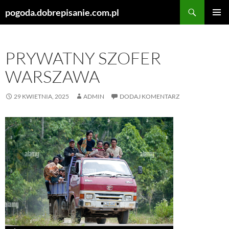
Szukaj
pogoda.dobrepisanie.com.pl
PRZEJDŹ
MENU
DO
GŁÓWN
TREŚCI
PRYWATNY SZOFER
WARSZAWA
29 KWIETNIA, 2025
ADMIN
DODAJ KOMENTARZ