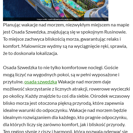
Planując wakacje nad morzem, niezwykłym miejscem na mapie
jest Osada Szwedzka, znajdującą się w spokojnym Rusinowie.
To miejsce zachwyca bliskością morza, gwarantując relaks i
komfort. Malownicze wydmy są na wyciągnięcie ręki, sprawia,
że to doskonała lokalizacja.
Osada Szwedzka to nie tylko komfortowe noclegi. Goście
mogą liczyć na wygodnych pokoi, są w pełni wyposażone i
przytulne.
osada szwedzka
Wakacje nad morzem daje
możliwość skorzystanie z licznych atrakcji, rowerowe wycieczki
po okolicy. Każdy znajdzie tu coś dla siebie. Ośrodek wczasowy
blisko morza jest otoczona piękną przyrodą, które zapewnia
idealne warunki do odpoczynku. Wakacje nad morzem będzie
idealnym rozwiązaniem dla każdego, kto pragnie odpoczynku,
dla których liczy się zarówno komfort, jak i bliskość przyrody.
Ten region słynie z ciszy i harmonii, która pozwala oderwać się