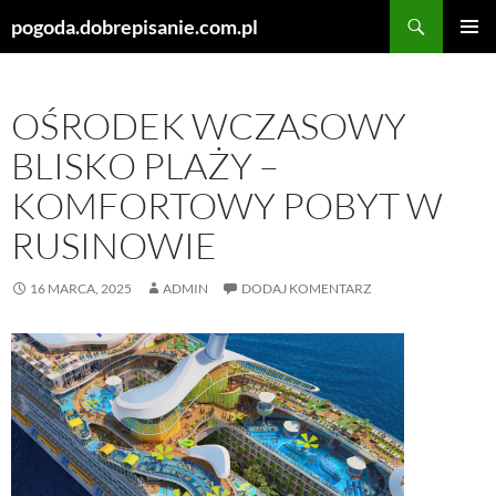
Szukaj
pogoda.dobrepisanie.com.pl
PRZEJDŹ
MENU
DO
GŁÓWN
TREŚCI
OŚRODEK WCZASOWY
BLISKO PLAŻY –
KOMFORTOWY POBYT W
RUSINOWIE
16 MARCA, 2025
ADMIN
DODAJ KOMENTARZ