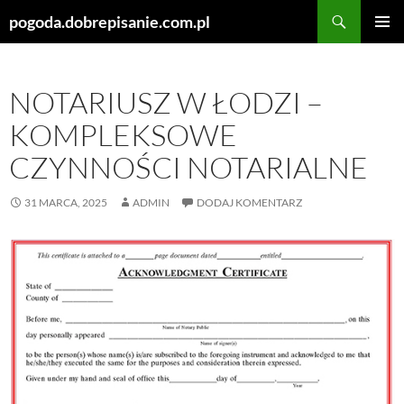
Szukaj
pogoda.dobrepisanie.com.pl
PRZEJDŹ
MENU
DO
GŁÓWN
TREŚCI
NOTARIUSZ W ŁODZI –
KOMPLEKSOWE
CZYNNOŚCI NOTARIALNE
31 MARCA, 2025
ADMIN
DODAJ KOMENTARZ