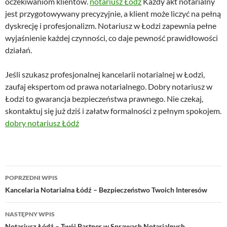
oczekiwaniom klientów.
notariusz Łódź
Każdy akt notarialny
jest przygotowywany precyzyjnie, a klient może liczyć na pełną
dyskrecję i profesjonalizm. Notariusz w Łodzi zapewnia pełne
wyjaśnienie każdej czynności, co daje pewność prawidłowości
działań.
Jeśli szukasz profesjonalnej kancelarii notarialnej w Łodzi,
zaufaj ekspertom od prawa notarialnego. Dobry notariusz w
Łodzi to gwarancja bezpieczeństwa prawnego. Nie czekaj,
skontaktuj się już dziś i załatw formalności z pełnym spokojem.
dobry notariusz Łódź
Nawigacja
POPRZEDNI WPIS
wpisu
Kancelaria Notarialna Łódź – Bezpieczeństwo Twoich Interesów
NASTĘPNY WPIS
Notariusz Łódź – Twój Partner w Sprawach Notarialnych