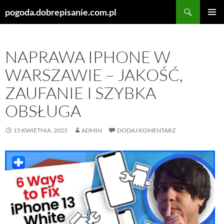
Szukaj
pogoda.dobrepisanie.com.pl
PRZEJDŹ
MENU
DO
GŁÓWN
TREŚCI
NAPRAWA IPHONE W
WARSZAWIE – JAKOŚĆ,
ZAUFANIE I SZYBKA
OBSŁUGA
15 KWIETNIA, 2025
ADMIN
DODAJ KOMENTARZ