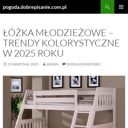
Szukaj
pogoda.dobrepisanie.com.pl
PRZEJDŹ
MENU
DO
GŁÓWN
TREŚCI
ŁÓŻKA MŁODZIEŻOWE –
TRENDY KOLORYSTYCZNE
W 2025 ROKU
15 KWIETNIA, 2025
ADMIN
DODAJ KOMENTARZ