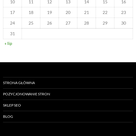
10
11
12
13
14
15
16
17
18
19
20
21
22
23
24
25
26
27
28
29
30
31
« lip
STRONA GŁÓWNA
POZYCJONOWANIE STRON
SKLEP SEO
BLOG