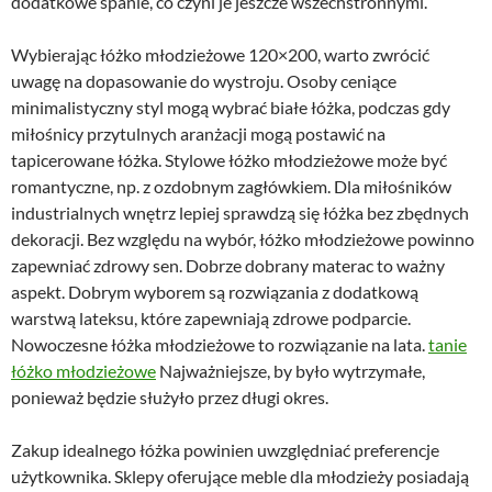
dodatkowe spanie, co czyni je jeszcze wszechstronnymi.
Wybierając łóżko młodzieżowe 120×200, warto zwrócić
uwagę na dopasowanie do wystroju. Osoby ceniące
minimalistyczny styl mogą wybrać białe łóżka, podczas gdy
miłośnicy przytulnych aranżacji mogą postawić na
tapicerowane łóżka. Stylowe łóżko młodzieżowe może być
romantyczne, np. z ozdobnym zagłówkiem. Dla miłośników
industrialnych wnętrz lepiej sprawdzą się łóżka bez zbędnych
dekoracji. Bez względu na wybór, łóżko młodzieżowe powinno
zapewniać zdrowy sen. Dobrze dobrany materac to ważny
aspekt. Dobrym wyborem są rozwiązania z dodatkową
warstwą lateksu, które zapewniają zdrowe podparcie.
Nowoczesne łóżka młodzieżowe to rozwiązanie na lata.
tanie
łóżko młodzieżowe
Najważniejsze, by było wytrzymałe,
ponieważ będzie służyło przez długi okres.
Zakup idealnego łóżka powinien uwzględniać preferencje
użytkownika. Sklepy oferujące meble dla młodzieży posiadają