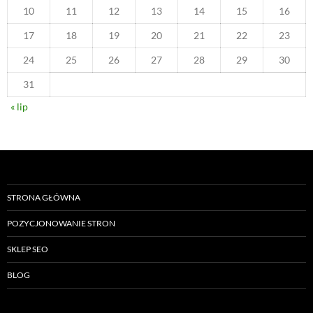
10
11
12
13
14
15
16
17
18
19
20
21
22
23
24
25
26
27
28
29
30
31
« lip
STRONA GŁÓWNA
POZYCJONOWANIE STRON
SKLEP SEO
BLOG