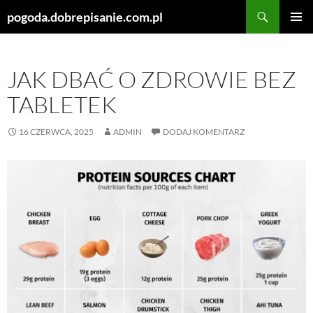
Szukaj
pogoda.dobrepisanie.com.pl
PRZEJDŹ
MENU
DO
GŁÓWN
TREŚCI
JAK DBAĆ O ZDROWIE BEZ
TABLETEK
16 CZERWCA, 2025
ADMIN
DODAJ KOMENTARZ