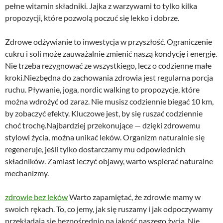
pełne witamin składniki. Jajka z warzywami to tylko kilka
propozycji, które pozwolą poczuć się lekko i dobrze.
Zdrowe odżywianie to inwestycja w przyszłość. Ograniczenie
cukru i soli może zauważalnie zmienić naszą kondycję i energię.
Nie trzeba rezygnować ze wszystkiego, lecz o codzienne małe
kroki.Niezbędna do zachowania zdrowia jest regularna porcja
ruchu. Pływanie, joga, nordic walking to propozycje, które
można wdrożyć od zaraz. Nie musisz codziennie biegać 10 km,
by zobaczyć efekty. Kluczowe jest, by się ruszać codziennie
choć trochę.Najbardziej przekonujące — dzięki zdrowemu
stylowi życia, można unikać leków. Organizm naturalnie się
regeneruje, jeśli tylko dostarczamy mu odpowiednich
składników. Zamiast leczyć objawy, warto wspierać naturalne
mechanizmy.
zdrowie bez leków
Warto zapamiętać, że zdrowie mamy w
swoich rękach. To, co jemy, jak się ruszamy i jak odpoczywamy
przekładają się bezpośrednio na jakość naszego życia. Nie