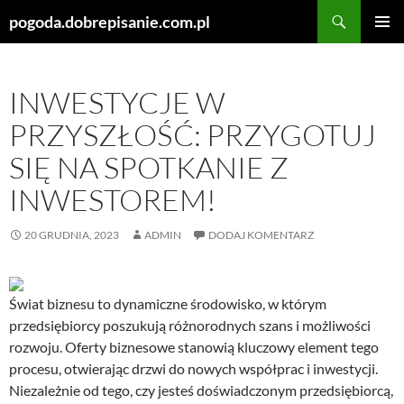
Szukaj
pogoda.dobrepisanie.com.pl
PRZEJDŹ
MENU
DO
GŁÓWN
TREŚCI
INWESTYCJE W
PRZYSZŁOŚĆ: PRZYGOTUJ
SIĘ NA SPOTKANIE Z
INWESTOREM!
20 GRUDNIA, 2023
ADMIN
DODAJ KOMENTARZ
Świat biznesu to dynamiczne środowisko, w którym
przedsiębiorcy poszukują różnorodnych szans i możliwości
rozwoju. Oferty biznesowe stanowią kluczowy element tego
procesu, otwierając drzwi do nowych współprac i inwestycji.
Niezależnie od tego, czy jesteś doświadczonym przedsiębiorcą,