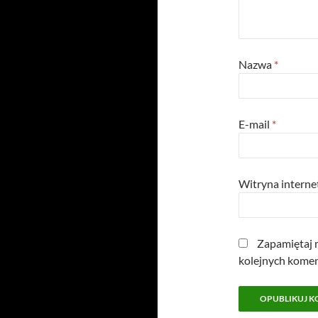
Nazwa
*
E-mail
*
Witryna intern
Zapamiętaj m
kolejnych komen