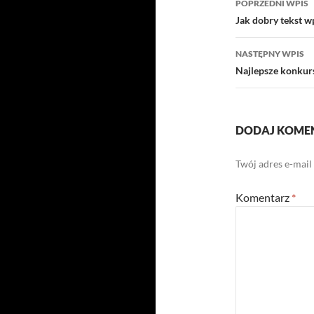
POPRZEDNI WPIS
wpisu
Jak dobry tekst w
NASTĘPNY WPIS
Najlepsze konkurs
DODAJ KOME
Twój adres e-mail
Komentarz
*