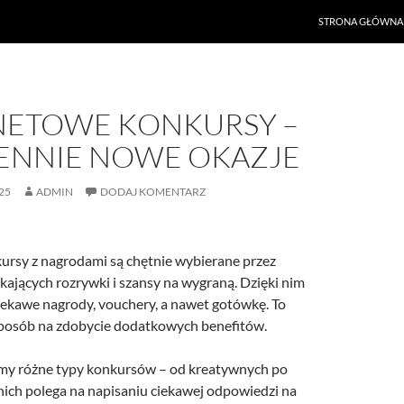
PRZEJDŹ DO TREŚ
STRONA GŁÓWNA
NETOWE KONKURSY –
ENNIE NOWE OKAZJE
25
ADMIN
DODAJ KOMENTARZ
ursy z nagrodami są chętnie wybierane przez
kających rozrywki i szansy na wygraną. Dzięki nim
ekawe nagrody, vouchery, a nawet gotówkę. To
 sposób na zdobycie dodatkowych benefitów.
emy różne typy konkursów – od kreatywnych po
nich polega na napisaniu ciekawej odpowiedzi na