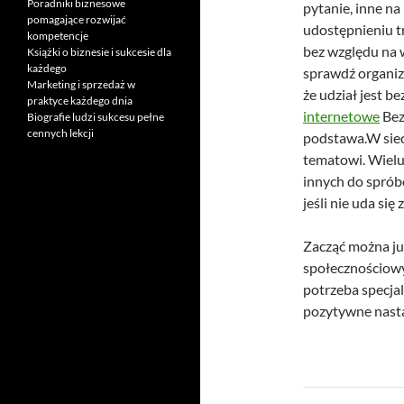
Poradniki biznesowe
pytanie, inne na
pomagające rozwijać
udostępnieniu tr
kompetencje
bez względu na 
Książki o biznesie i sukcesie dla
każdego
sprawdź organiza
Marketing i sprzedaż w
że udział jest b
praktyce każdego dnia
internetowe
Bez
Biografie ludzi sukcesu pełne
cennych lekcji
podstawa.W siec
tematowi. Wielu
innych do sprób
jeśli nie uda si
Zacząć można już
społecznościowy
potrzeba specja
pozytywne nast
Nawigacj