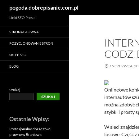
Szukaj
pogoda.dobrepisanie.com.pl
Linki SEO Presell
STRONA GŁÓWNA
INTER
POZYCJONOWANIE STRON
CODZI
SKLEP SEO
15 CZERWCA, 20
BLOG
Online’owe konk
Szukaj
internautów szu
SZUKAJ
można zdobyć ci
szybki i prosty
Ostatnie Wpisy:
W sieci znajdzi
Profesjonalne doradztwo
losowe. Część z 
prawne w Braniewie