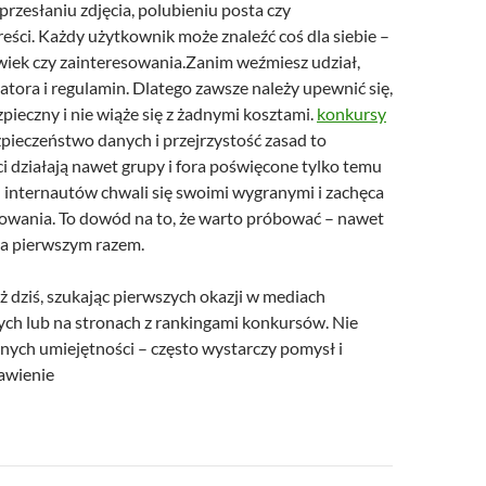
 przesłaniu zdjęcia, polubieniu posta czy
eści. Każdy użytkownik może znaleźć coś dla siebie –
wiek czy zainteresowania.Zanim weźmiesz udział,
tora i regulamin. Dlatego zawsze należy upewnić się,
ezpieczny i nie wiąże się z żadnymi kosztami.
konkursy
pieczeństwo danych i przejrzystość zasad to
i działają nawet grupy i fora poświęcone tylko temu
 internautów chwali się swoimi wygranymi i zachęca
owania. To dowód na to, że warto próbować – nawet
ę za pierwszym razem.
 dziś, szukając pierwszych okazji w mediach
ch lub na stronach z rankingami konkursów. Nie
lnych umiejętności – często wystarczy pomysł i
awienie
a