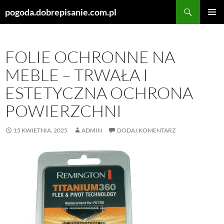
Szukaj
pogoda.dobrepisanie.com.pl
PRZEJDŹ
MENU
DO
GŁÓWN
TREŚCI
FOLIE OCHRONNE NA
MEBLE – TRWAŁA I
ESTETYCZNA OCHRONA
POWIERZCHNI
15 KWIETNIA, 2025
ADMIN
DODAJ KOMENTARZ