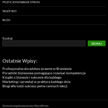
POZYCJONOWANIE STRON
SKLEP SEO
BLOG
Szukaj
SZUKAJ
Ostatnie Wpisy:
Profesjonalne doradztwo prawne w Braniewie
Poradniki biznesowe pomagające rozwijać kompetencje
Książki o biznesie i sukcesie dla każdego
Marketing i sprzedaż w praktyce każdego dnia
Biografie ludzi sukcesu pełne cennych lekcji
Dumnie wspierane przez WordPress