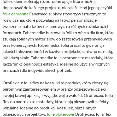
folie okienne​ oferują różnorodne opcje, które można
dopasować do każdego projektu, niezależnie od jego specyfiki.
folie ochronne
Fabermedia: płyty z tworzyw sztucznych​ to
rozwiązania, które pozwalają na łatwą personalizację i
tworzenie materiałów reklamowych o różnych rozmiarach i
formatach. Fabermedia: hurtownia folii​ to oferta dla firm, które
szukają solidnych materiałów do zastosowań przemysłowych
oraz komercyjnych. Fabermedia: folia oracal to gwarancja
jakości i niezawodności w każdym projekcie, zarówno na małą,
jak i dużą skalę. Fabermedia: folie ochronne​ to materiały, które
łączą funkcjonalność z estetyką, idealne do użycia w różnych
branżach i dla indywidualnych potrzeb.
Oroflex.eu: folia flex na koszulki to produkt, który cieszy się
ogromnym zainteresowaniem w branży odzieżowej, dzięki
swojej łatwej aplikacji i wyjątkowej trwałości. Oroflex.eu: folia
flex do nadruku to materiały, które dają niesamowite efekty
wizualne, idealne do produkcji koszulek, bluz i innych
odzieżowych projektów.
folie ploterowe
Oroflex.eu: folia flex