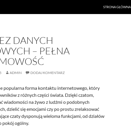
PRZEJDŹ DO TREŚ
STRONA GŁÓWNA
BEZ DANYCH
WYCH – PEŁNA
IMOWOŚĆ
5
ADMIN
DODAJ KOMENTARZ
le popularna forma kontaktu internetowego, który
wników z różnych części świata. Dzięki czatom,
ć wiadomości na żywo z ludźmi o podobnych
h, dzielić się emocjami czy po prostu zrelaksować
rujące czaty dysponują wieloma funkcjami, od działów
 pokój ogólny.