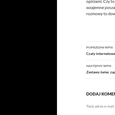
opiniami. Czy to
wzajemne posz
rozmowy to dow
Nawigacj
POPRZEDNI WPIS
wpisu
Czaty internetowe 
NASTĘPNY WPIS
Zestawy świec z
DODAJ KOME
Twój adres e-mail