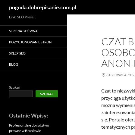
Szukaj
pogoda.dobrepisanie.com.pl
Linki SEO Presell
STRONA GŁÓWNA
CZAT 
POZYCJONOWANIE STRON
OSOBO
SKLEP SEO
ANON
BLOG
3 CZERWCA, 202
Szukaj
Czat to niezwyk
SZUKAJ
przyciąga użytko
można wymienia
zainteresowaniac
Ostatnie Wpisy:
się. Portale ofe
Profesjonalne doradztwo
tematycznych po
prawne w Braniewie