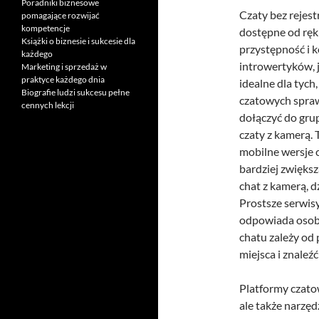
Poradniki biznesowe
Czaty bez rejest
pomagające rozwijać
kompetencje
dostępne od ręki
Książki o biznesie i sukcesie dla
przystępność i 
każdego
introwertyków, 
Marketing i sprzedaż w
praktyce każdego dnia
idealne dla tych
Biografie ludzi sukcesu pełne
czatowych spraw
cennych lekcji
dołączyć do gru
czaty z kamerą. 
mobilne wersje 
bardziej zwięks
chat z kamerą, d
Prostsze serwisy
odpowiada osob
chatu zależy od
miejsca i znaleź
Platformy czatow
ale także narzęd