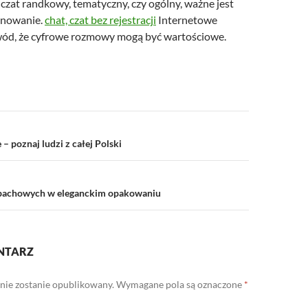
 czat randkowy, tematyczny, czy ogólny, ważne jest
anowanie.
chat, czat bez rejestracji
Internetowe
ód, że cyfrowe rozmowy mogą być wartościowe.
a
– poznaj ludzi z całej Polski
apachowych w eleganckim opakowaniu
NTARZ
 nie zostanie opublikowany.
Wymagane pola są oznaczone
*