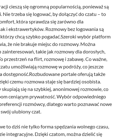
racji cieszą się ogromną popularnością, ponieważ są
. Nie trzeba się logować, by dołączyć do czatu – to
komfort, która sprawdza się zarówno dla
jak i ekstrawertyków. Rozmowy bez logowania są
, którzy chcą szybko pogadać.Szeroki wybór platform
ia, że nie brakuje miejsc do rozmowy. Można
p zainteresowań, takie jak rozmowy dla dorosłych,
To przestrzeń na flirt, rozmowę i zabawę. Co ważne,
czatu umożliwiają rozmowę w podróży, co jeszcze
za dostępność.Rozbudowane portale oferują także
zięki czemu rozmowa staje się bardziej osobista.
 skupiają się na szybkiej, anonimowej rozmowie, co
om ceniącym prywatność. Wybór odpowiedniego
 preferencji rozmówcy, dlatego warto poznawać nowe
ć swój ulubiony czat.
e to dziś nie tylko forma spędzania wolnego czasu,
zie integracyjne. Dzięki czatom, można dzielić się