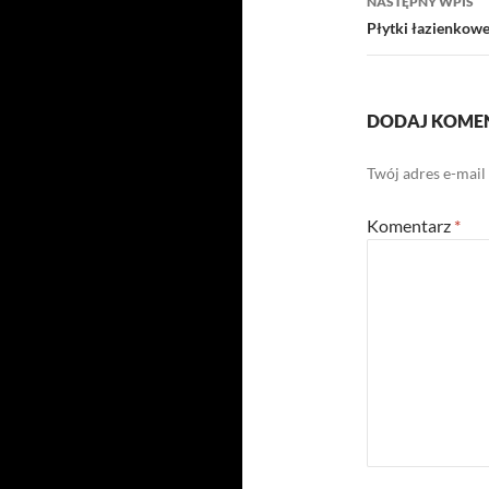
NASTĘPNY WPIS
Płytki łazienkowe
DODAJ KOME
Twój adres e-mail
Komentarz
*