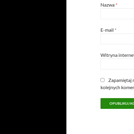
Nazwa
*
E-mail
*
Witryna intern
Zapamiętaj m
kolejnych komen