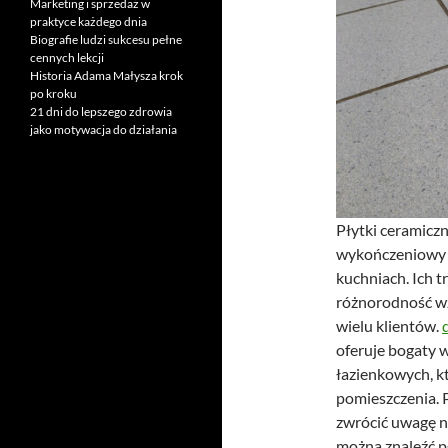
Marketing i sprzedaż w
praktyce każdego dnia
Biografie ludzi sukcesu pełne
cennych lekcji
Historia Adama Małysza krok
po kroku
21 dni do lepszego zdrowia
jako motywacja do działania
Płytki ceramiczn
wykończeniowy w
kuchniach. Ich t
różnorodność wz
wielu klientów.
oferuje bogaty 
łazienkowych, k
pomieszczenia. 
zwrócić uwagę n
można znaleźć pł