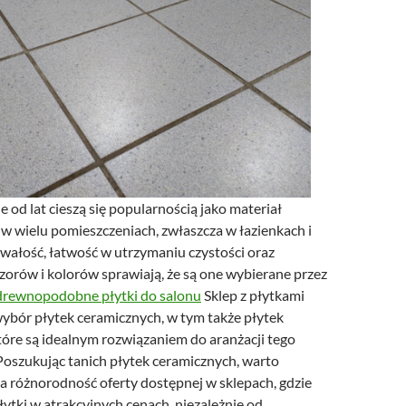
e od lat cieszą się popularnością jako materiał
 wielu pomieszczeniach, zwłaszcza w łazienkach i
rwałość, łatwość w utrzymaniu czystości oraz
orów i kolorów sprawiają, że są one wybierane przez
drewnopodobne płytki do salonu
Sklep z płytkami
wybór płytek ceramicznych, w tym także płytek
tóre są idealnym rozwiązaniem do aranżacji tego
Poszukując tanich płytek ceramicznych, warto
a różnorodność oferty dostępnej w sklepach, gdzie
ytki w atrakcyjnych cenach, niezależnie od