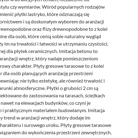
stylu czy wymiarów. Wśród popularnych rodzajów
ienić płytki lastryko, które odznaczają się
rnictwem i są doskonałym wyborem do aranżacji
drewnopodobne oraz flizy drewnopodobne to z kolei
lne dla osób, które cenią sobie naturalny wygląd
ży im na trwałości i łatwości w utrzymaniu czystości,
ej dla płytek ceramicznych. Imitacja betonu to
 aranżacji wnętrz, który nadaje pomieszczeniom
rowy charakter. Płyty gresowe tarasowe to z kolei
 dla osób planujących aranżację przestrzeni
ewniając nie tylko estetykę, ale również trwałość i
runki atmosferyczne. Płytki o grubości 2 cm są
ojektowane do zastosowania na tarasach, ścieżkach
nawet na elewacjach budynków, co czyni je
 i praktycznym materiałem budowlanym. Imitacja
y trend w aranżacji wnętrz, który dodaje im
arakteru i surowego uroku. Płyty gresowe tarasowe
wiązaniem do wykończenia przestrzeni zewnętrznych,