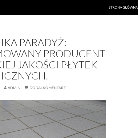
PRZEJDŹ DO TREŚ
STRONA GŁÓWNA
IKA PARADYŻ:
MOWANY PRODUCENT
EJ JAKOŚCI PŁYTEK
ICZNYCH.
ADMIN
DODAJ KOMENTARZ