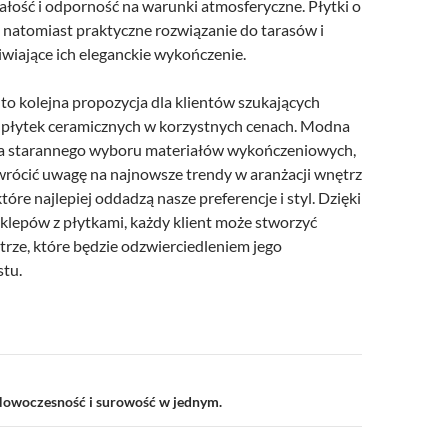
ałość i odporność na warunki atmosferyczne. Płytki o
o natomiast praktyczne rozwiązanie do tarasów i
wiające ich eleganckie wykończenie.
to kolejna propozycja dla klientów szukających
i płytek ceramicznych w korzystnych cenach. Modna
a starannego wyboru materiałów wykończeniowych,
wrócić uwagę na najnowsze trendy w aranżacji wnętrz
które najlepiej oddadzą nasze preferencje i styl. Dzięki
sklepów z płytkami, każdy klient może stworzyć
ze, które będzie odzwierciedleniem jego
stu.
a
 Nowoczesność i surowość w jednym.