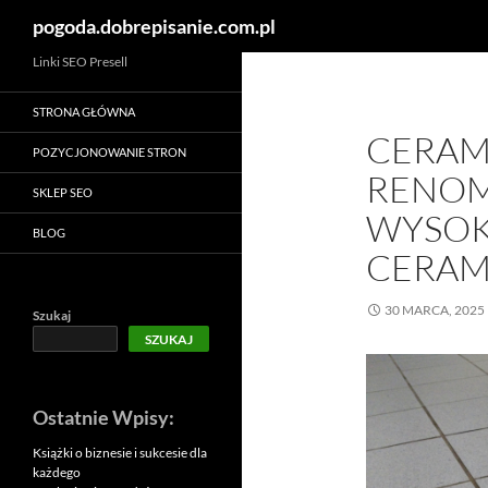
Szukaj
pogoda.dobrepisanie.com.pl
Linki SEO Presell
STRONA GŁÓWNA
CERAM
POZYCJONOWANIE STRON
RENO
SKLEP SEO
WYSOKI
BLOG
CERAM
30 MARCA, 2025
Szukaj
SZUKAJ
Ostatnie Wpisy:
Książki o biznesie i sukcesie dla
każdego