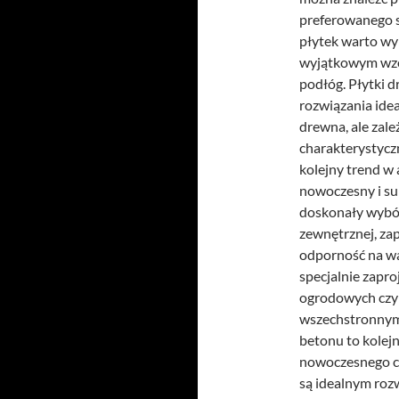
preferowanego 
płytek warto wym
wyjątkowym wzo
podłóg. Płytki 
rozwiązania idea
drewna, ale zale
charakterystyczn
kolejny trend w
nowoczesny i su
doskonały wybór
zewnętrznej, zap
odporność na wa
specjalnie zapr
ogrodowych czy 
wszechstronnym
betonu to kolejn
nowoczesnego ch
są idealnym roz