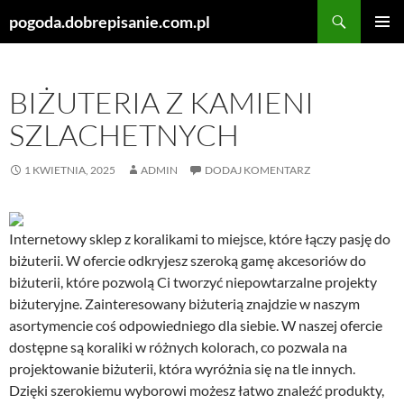
Szukaj
pogoda.dobrepisanie.com.pl
PRZEJDŹ
MENU
DO
GŁÓWN
TREŚCI
BIŻUTERIA Z KAMIENI
SZLACHETNYCH
1 KWIETNIA, 2025
ADMIN
DODAJ KOMENTARZ
Internetowy sklep z koralikami to miejsce, które łączy pasję do
biżuterii. W ofercie odkryjesz szeroką gamę akcesoriów do
biżuterii, które pozwolą Ci tworzyć niepowtarzalne projekty
biżuteryjne. Zainteresowany biżuterią znajdzie w naszym
asortymencie coś odpowiedniego dla siebie. W naszej ofercie
dostępne są koraliki w różnych kolorach, co pozwala na
projektowanie biżuterii, która wyróżnia się na tle innych.
Dzięki szerokiemu wyborowi możesz łatwo znaleźć produkty,