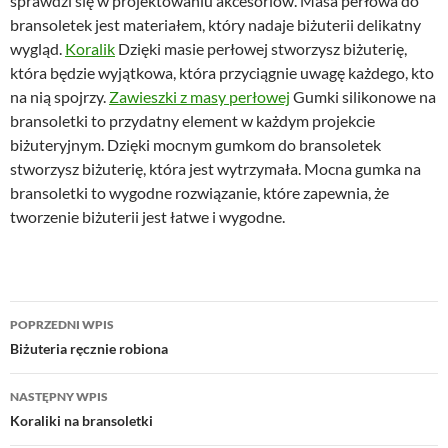
sprawdzi się w projektowaniu akcesoriów. Masa perłowa do
bransoletek jest materiałem, który nadaje biżuterii delikatny
wygląd.
Koralik
Dzięki masie perłowej stworzysz biżuterię,
która będzie wyjątkowa, która przyciągnie uwagę każdego, kto
na nią spojrzy.
Zawieszki z masy perłowej
Gumki silikonowe na
bransoletki to przydatny element w każdym projekcie
biżuteryjnym. Dzięki mocnym gumkom do bransoletek
stworzysz biżuterię, która jest wytrzymała. Mocna gumka na
bransoletki to wygodne rozwiązanie, które zapewnia, że
tworzenie biżuterii jest łatwe i wygodne.
Nawigacja
POPRZEDNI WPIS
wpisu
Biżuteria ręcznie robiona
NASTĘPNY WPIS
Koraliki na bransoletki