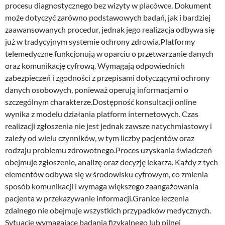
procesu diagnostycznego bez wizyty w placówce. Dokument
może dotyczyć zarówno podstawowych badań, jak i bardziej
zaawansowanych procedur, jednak jego realizacja odbywa się
już w tradycyjnym systemie ochrony zdrowia.Platformy
telemedyczne funkcjonują w oparciu o przetwarzanie danych
oraz komunikację cyfrową. Wymagają odpowiednich
zabezpieczeń i zgodności z przepisami dotyczącymi ochrony
danych osobowych, ponieważ operują informacjami o
szczególnym charakterze.Dostępność konsultacji online
wynika z modelu działania platform internetowych. Czas
realizacji zgłoszenia nie jest jednak zawsze natychmiastowy i
zależy od wielu czynników, w tym liczby pacjentów oraz
rodzaju problemu zdrowotnego.Proces uzyskania świadczeń
obejmuje zgłoszenie, analizę oraz decyzję lekarza. Każdy z tych
elementów odbywa się w środowisku cyfrowym, co zmienia
sposób komunikacji i wymaga większego zaangażowania
pacjenta w przekazywanie informacji.Granice leczenia
zdalnego nie obejmuje wszystkich przypadków medycznych.
Sytuacje wymagające badania fizykalnego lub pilnej