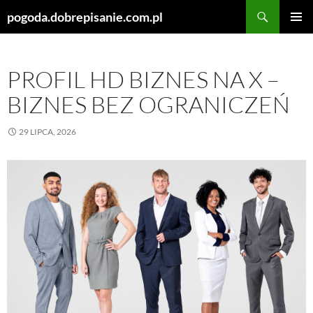
Szukaj
pogoda.dobrepisanie.com.pl
PRZEJDŹ
MENU
DO
GŁÓWN
TREŚCI
PROFIL HD BIZNES NA X –
BIZNES BEZ OGRANICZEŃ
29 LIPCA, 2026