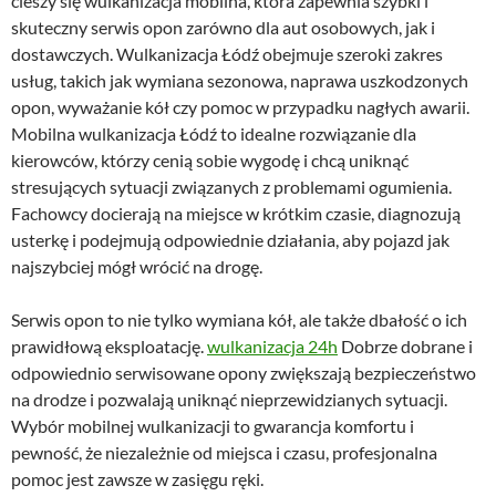
cieszy się wulkanizacja mobilna, która zapewnia szybki i
skuteczny serwis opon zarówno dla aut osobowych, jak i
dostawczych. Wulkanizacja Łódź obejmuje szeroki zakres
usług, takich jak wymiana sezonowa, naprawa uszkodzonych
opon, wyważanie kół czy pomoc w przypadku nagłych awarii.
Mobilna wulkanizacja Łódź to idealne rozwiązanie dla
kierowców, którzy cenią sobie wygodę i chcą uniknąć
stresujących sytuacji związanych z problemami ogumienia.
Fachowcy docierają na miejsce w krótkim czasie, diagnozują
usterkę i podejmują odpowiednie działania, aby pojazd jak
najszybciej mógł wrócić na drogę.
Serwis opon to nie tylko wymiana kół, ale także dbałość o ich
prawidłową eksploatację.
wulkanizacja 24h
Dobrze dobrane i
odpowiednio serwisowane opony zwiększają bezpieczeństwo
na drodze i pozwalają uniknąć nieprzewidzianych sytuacji.
Wybór mobilnej wulkanizacji to gwarancja komfortu i
pewność, że niezależnie od miejsca i czasu, profesjonalna
pomoc jest zawsze w zasięgu ręki.