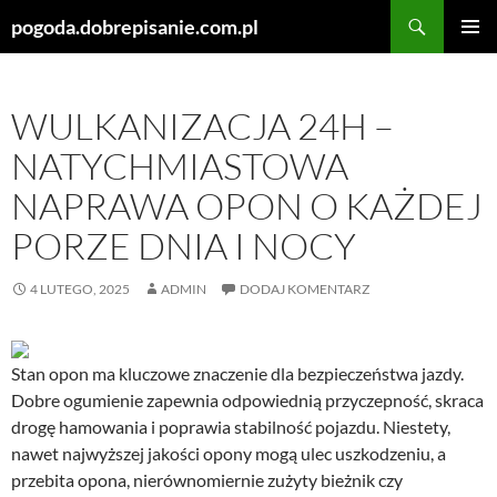
Szukaj
pogoda.dobrepisanie.com.pl
PRZEJDŹ
MENU
DO
GŁÓWN
TREŚCI
WULKANIZACJA 24H –
NATYCHMIASTOWA
NAPRAWA OPON O KAŻDEJ
PORZE DNIA I NOCY
4 LUTEGO, 2025
ADMIN
DODAJ KOMENTARZ
Stan opon ma kluczowe znaczenie dla bezpieczeństwa jazdy.
Dobre ogumienie zapewnia odpowiednią przyczepność, skraca
drogę hamowania i poprawia stabilność pojazdu. Niestety,
nawet najwyższej jakości opony mogą ulec uszkodzeniu, a
przebita opona, nierównomiernie zużyty bieżnik czy