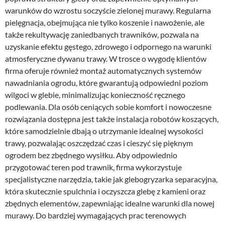
warunków do wzrostu soczyście zielonej murawy. Regularna
pielęgnacja, obejmująca nie tylko koszenie i nawożenie, ale
także rekultywację zaniedbanych trawników, pozwala na
uzyskanie efektu gęstego, zdrowego i odpornego na warunki
atmosferyczne dywanu trawy. W trosce o wygodę klientów
firma oferuje również montaż automatycznych systemów
nawadniania ogrodu, które gwarantują odpowiedni poziom
wilgoci w glebie, minimalizując konieczność ręcznego
podlewania. Dla osób ceniących sobie komfort i nowoczesne
rozwiązania dostępna jest także instalacja robotów koszących,
które samodzielnie dbają o utrzymanie idealnej wysokości
trawy, pozwalając oszczędzać czas i cieszyć się pięknym
ogrodem bez zbędnego wysiłku. Aby odpowiednio
przygotować teren pod trawnik, firma wykorzystuje
specjalistyczne narzędzia, takie jak glebogryzarka separacyjna,
która skutecznie spulchnia i oczyszcza glebę z kamieni oraz
zbędnych elementów, zapewniając idealne warunki dla nowej
murawy. Do bardziej wymagających prac terenowych