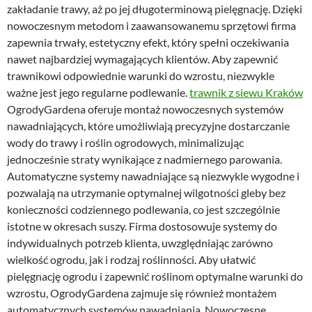
zakładanie trawy, aż po jej długoterminową pielęgnację. Dzięki
nowoczesnym metodom i zaawansowanemu sprzętowi firma
zapewnia trwały, estetyczny efekt, który spełni oczekiwania
nawet najbardziej wymagających klientów. Aby zapewnić
trawnikowi odpowiednie warunki do wzrostu, niezwykle
ważne jest jego regularne podlewanie.
trawnik z siewu Kraków
OgrodyGardena oferuje montaż nowoczesnych systemów
nawadniających, które umożliwiają precyzyjne dostarczanie
wody do trawy i roślin ogrodowych, minimalizując
jednocześnie straty wynikające z nadmiernego parowania.
Automatyczne systemy nawadniające są niezwykle wygodne i
pozwalają na utrzymanie optymalnej wilgotności gleby bez
konieczności codziennego podlewania, co jest szczególnie
istotne w okresach suszy. Firma dostosowuje systemy do
indywidualnych potrzeb klienta, uwzględniając zarówno
wielkość ogrodu, jak i rodzaj roślinności. Aby ułatwić
pielęgnację ogrodu i zapewnić roślinom optymalne warunki do
wzrostu, OgrodyGardena zajmuje się również montażem
automatycznych systemów nawadniania. Nowoczesne