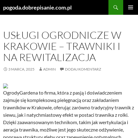
Szukaj
pogoda.dobrepisanie.com.pl
PRZEJDŹ
MENU
DO
GŁÓWN
TREŚCI
USŁUGI OGRODNICZE W
KRAKOWIE – TRAWNIKI I
NA REWITALIZACJA
3 MARCA, 2025
ADMIN
DODAJ KOMENTARZ
OgrodyGardena to firma, która z pasją i doświadczeniem
zajmuje się kompleksową pielęgnacją oraz zakładaniem
trawników w Krakowie, oferując zarówno tradycyjny trawnik z
siewu, jak i natychmiastowy efekt w postaci trawnika z rolki.
Dzięki zaawansowanym technikom, takim jak wertykulacja i
aeracja trawnika, możliwe jest jego skuteczne odżywienie,
poprawa struktury gleby oraz zapewnienie optymalnych