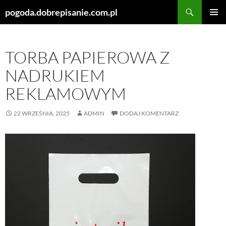
Szukaj
pogoda.dobrepisanie.com.pl
PRZEJDŹ
MENU
DO
GŁÓWN
TREŚCI
TORBA PAPIEROWA Z
NADRUKIEM
REKLAMOWYM
22 WRZEŚNIA, 2025
ADMIN
DODAJ KOMENTARZ