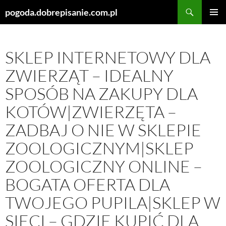
Szukaj
pogoda.dobrepisanie.com.pl
PRZEJDŹ
MENU
DO
GŁÓWN
TREŚCI
SKLEP INTERNETOWY DLA
ZWIERZĄT – IDEALNY
SPOSÓB NA ZAKUPY DLA
KOTÓW|ZWIERZĘTA –
ZADBAJ O NIE W SKLEPIE
ZOOLOGICZNYM|SKLEP
ZOOLOGICZNY ONLINE –
BOGATA OFERTA DLA
TWOJEGO PUPILA|SKLEP W
SIECI – GDZIE KUPIĆ DLA