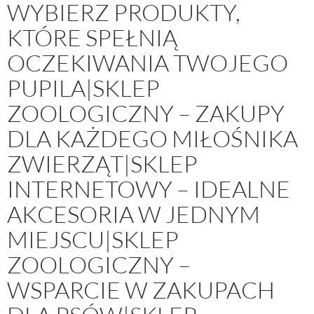
WYBIERZ PRODUKTY,
KTÓRE SPEŁNIĄ
OCZEKIWANIA TWOJEGO
PUPILA|SKLEP
ZOOLOGICZNY – ZAKUPY
DLA KAŻDEGO MIŁOŚNIKA
ZWIERZĄT|SKLEP
INTERNETOWY – IDEALNE
AKCESORIA W JEDNYM
MIEJSCU|SKLEP
ZOOLOGICZNY –
WSPARCIE W ZAKUPACH