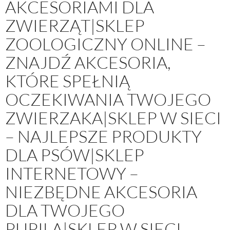
AKCESORIAMI DLA
ZWIERZĄT|SKLEP
ZOOLOGICZNY ONLINE –
ZNAJDŹ AKCESORIA,
KTÓRE SPEŁNIĄ
OCZEKIWANIA TWOJEGO
ZWIERZAKA|SKLEP W SIECI
– NAJLEPSZE PRODUKTY
DLA PSÓW|SKLEP
INTERNETOWY –
NIEZBĘDNE AKCESORIA
DLA TWOJEGO
PUPILA|SKLEP W SIECI –