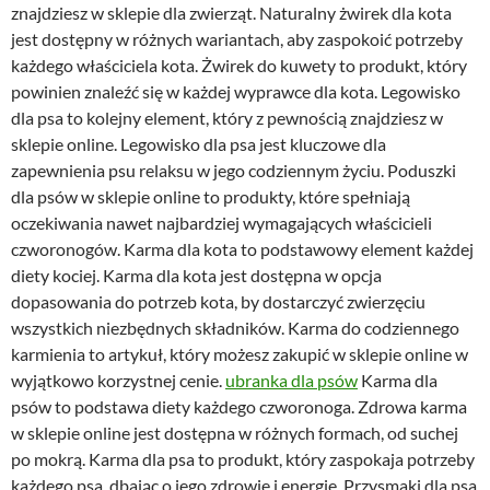
znajdziesz w sklepie dla zwierząt. Naturalny żwirek dla kota
jest dostępny w różnych wariantach, aby zaspokoić potrzeby
każdego właściciela kota. Żwirek do kuwety to produkt, który
powinien znaleźć się w każdej wyprawce dla kota. Legowisko
dla psa to kolejny element, który z pewnością znajdziesz w
sklepie online. Legowisko dla psa jest kluczowe dla
zapewnienia psu relaksu w jego codziennym życiu. Poduszki
dla psów w sklepie online to produkty, które spełniają
oczekiwania nawet najbardziej wymagających właścicieli
czworonogów. Karma dla kota to podstawowy element każdej
diety kociej. Karma dla kota jest dostępna w opcja
dopasowania do potrzeb kota, by dostarczyć zwierzęciu
wszystkich niezbędnych składników. Karma do codziennego
karmienia to artykuł, który możesz zakupić w sklepie online w
wyjątkowo korzystnej cenie.
ubranka dla psów
Karma dla
psów to podstawa diety każdego czworonoga. Zdrowa karma
w sklepie online jest dostępna w różnych formach, od suchej
po mokrą. Karma dla psa to produkt, który zaspokaja potrzeby
każdego psa, dbając o jego zdrowie i energię. Przysmaki dla psa