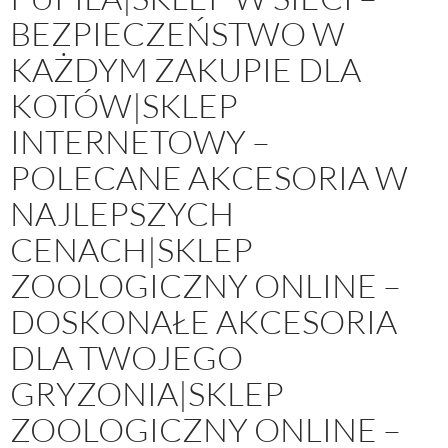
BEZPIECZEŃSTWO W
KAŻDYM ZAKUPIE DLA
KOTÓW|SKLEP
INTERNETOWY –
POLECANE AKCESORIA W
NAJLEPSZYCH
CENACH|SKLEP
ZOOLOGICZNY ONLINE –
DOSKONAŁE AKCESORIA
DLA TWOJEGO
GRYZONIA|SKLEP
ZOOLOGICZNY ONLINE –