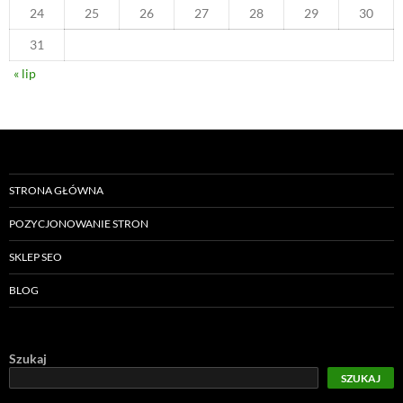
24
25
26
27
28
29
30
31
« lip
STRONA GŁÓWNA
POZYCJONOWANIE STRON
SKLEP SEO
BLOG
Szukaj
SZUKAJ