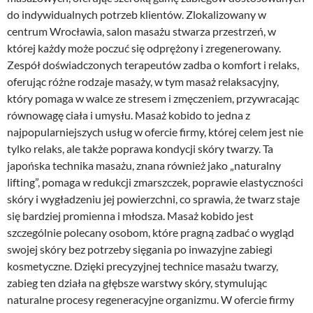
do indywidualnych potrzeb klientów. Zlokalizowany w
centrum Wrocławia, salon masażu stwarza przestrzeń, w
której każdy może poczuć się odprężony i zregenerowany.
Zespół doświadczonych terapeutów zadba o komfort i relaks,
oferując różne rodzaje masaży, w tym masaż relaksacyjny,
który pomaga w walce ze stresem i zmęczeniem, przywracając
równowagę ciała i umysłu. Masaż kobido to jedna z
najpopularniejszych usług w ofercie firmy, której celem jest nie
tylko relaks, ale także poprawa kondycji skóry twarzy. Ta
japońska technika masażu, znana również jako „naturalny
lifting”, pomaga w redukcji zmarszczek, poprawie elastyczności
skóry i wygładzeniu jej powierzchni, co sprawia, że twarz staje
się bardziej promienna i młodsza. Masaż kobido jest
szczególnie polecany osobom, które pragną zadbać o wygląd
swojej skóry bez potrzeby sięgania po inwazyjne zabiegi
kosmetyczne. Dzięki precyzyjnej technice masażu twarzy,
zabieg ten działa na głębsze warstwy skóry, stymulując
naturalne procesy regeneracyjne organizmu. W ofercie firmy