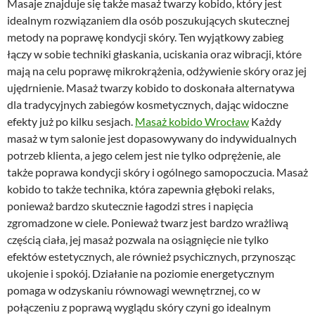
Masaje znajduje się także masaż twarzy kobido, który jest
idealnym rozwiązaniem dla osób poszukujących skutecznej
metody na poprawę kondycji skóry. Ten wyjątkowy zabieg
łączy w sobie techniki głaskania, uciskania oraz wibracji, które
mają na celu poprawę mikrokrążenia, odżywienie skóry oraz jej
ujędrnienie. Masaż twarzy kobido to doskonała alternatywa
dla tradycyjnych zabiegów kosmetycznych, dając widoczne
efekty już po kilku sesjach.
Masaż kobido Wrocław
Każdy
masaż w tym salonie jest dopasowywany do indywidualnych
potrzeb klienta, a jego celem jest nie tylko odprężenie, ale
także poprawa kondycji skóry i ogólnego samopoczucia. Masaż
kobido to także technika, która zapewnia głęboki relaks,
ponieważ bardzo skutecznie łagodzi stres i napięcia
zgromadzone w ciele. Ponieważ twarz jest bardzo wrażliwą
częścią ciała, jej masaż pozwala na osiągnięcie nie tylko
efektów estetycznych, ale również psychicznych, przynosząc
ukojenie i spokój. Działanie na poziomie energetycznym
pomaga w odzyskaniu równowagi wewnętrznej, co w
połączeniu z poprawą wyglądu skóry czyni go idealnym