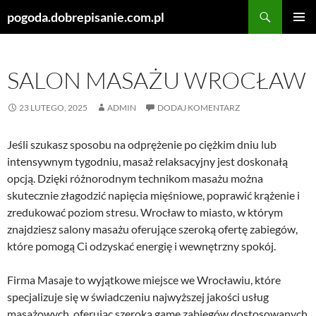
Szukaj
pogoda.dobrepisanie.com.pl
PRZEJDŹ
MENU
DO
GŁÓWN
TREŚCI
SALON MASAŻU WROCŁAW
23 LUTEGO, 2025
ADMIN
DODAJ KOMENTARZ
Jeśli szukasz sposobu na odprężenie po ciężkim dniu lub
intensywnym tygodniu, masaż relaksacyjny jest doskonałą
opcją. Dzięki różnorodnym technikom masażu można
skutecznie złagodzić napięcia mięśniowe, poprawić krążenie i
zredukować poziom stresu. Wrocław to miasto, w którym
znajdziesz salony masażu oferujące szeroką ofertę zabiegów,
które pomogą Ci odzyskać energię i wewnętrzny spokój.
Firma Masaje to wyjątkowe miejsce we Wrocławiu, które
specjalizuje się w świadczeniu najwyższej jakości usług
masażowych, oferując szeroką gamę zabiegów dostosowanych