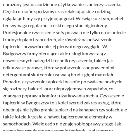
narażony jest na codzienne użytkowanie i zanieczyszczenia.
Często na sofie spędzamy czas relaksując się z rodziną,
oglądając filmy czy przyjmując gości. W związku z tym, mebel
ten wymaga regularnej troski o jego stan higieniczny.
Profesjonalne czyszczenie sofy pozwala nie tylko na usunięcie
trudnych plam i zabrudzeń, ale również na odświeżenie
tapicerki i przywrócenie jej pierwotnego wyglądu. W
Bydgoszczy firmy oferujące takie usługi korzystają z
nowoczesnych narzędzi i technik czyszczenia, takich jak
odkurzacze parowe, które w połączeniu z odpowiednimi
detergentami skutecznie usuwają brud z głębi materiału.
Ponadto, czyszczenie tapicerki na sofie pozwala na pozbycie
się roztoczy, bakterii oraz nieprzyjemnych zapachów, co
znacząco poprawia komfort użytkowania mebla. Czyszczenie
tapicerki w Bydgoszczy to z kolei szeroki zakres usług, które
obejmują nie tylko pranie tapicerki na kanapach czy sofach, ale
także fotele, krzesła, a nawet tapicerowane elementy w
samochodach. Wiele osób nie zdaje sobie sprawy z tego, jak
ważne jest regularne czyszczenie tapicerki, zwłaszcza w