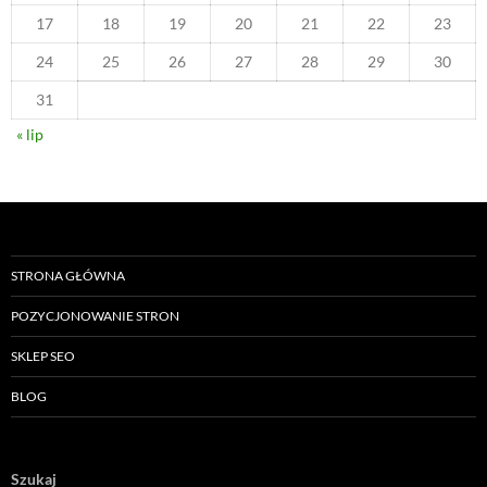
17
18
19
20
21
22
23
24
25
26
27
28
29
30
31
« lip
STRONA GŁÓWNA
POZYCJONOWANIE STRON
SKLEP SEO
BLOG
Szukaj