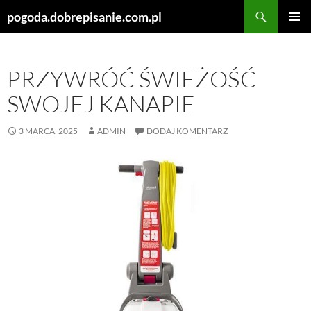
Szukaj
pogoda.dobrepisanie.com.pl
PRZEJDŹ
MENU
DO
GŁÓWN
TREŚCI
PRZYWRÓĆ ŚWIEŻOŚĆ
SWOJEJ KANAPIE
3 MARCA, 2025
ADMIN
DODAJ KOMENTARZ