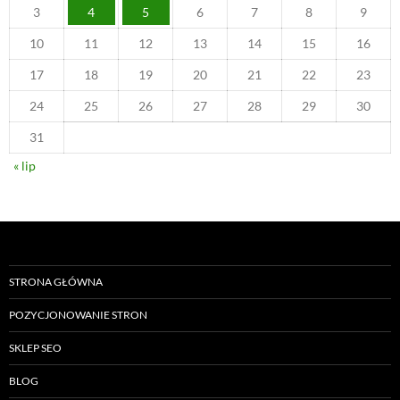
3
4
5
6
7
8
9
10
11
12
13
14
15
16
17
18
19
20
21
22
23
24
25
26
27
28
29
30
31
« lip
STRONA GŁÓWNA
POZYCJONOWANIE STRON
SKLEP SEO
BLOG