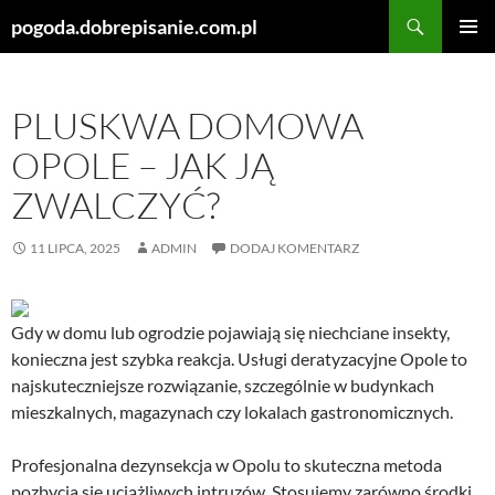
Szukaj
pogoda.dobrepisanie.com.pl
PRZEJDŹ
MENU
DO
GŁÓWN
TREŚCI
PLUSKWA DOMOWA
OPOLE – JAK JĄ
ZWALCZYĆ?
11 LIPCA, 2025
ADMIN
DODAJ KOMENTARZ
Gdy w domu lub ogrodzie pojawiają się niechciane insekty,
konieczna jest szybka reakcja. Usługi deratyzacyjne Opole to
najskuteczniejsze rozwiązanie, szczególnie w budynkach
mieszkalnych, magazynach czy lokalach gastronomicznych.
Profesjonalna dezynsekcja w Opolu to skuteczna metoda
pozbycia się uciążliwych intruzów. Stosujemy zarówno środki