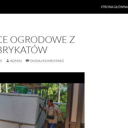
PRZEJDŹ DO TREŚ
STRONA GŁÓWNA
CE OGRODOWE Z
BRYKATÓW
25
ADMIN
DODAJ KOMENTARZ