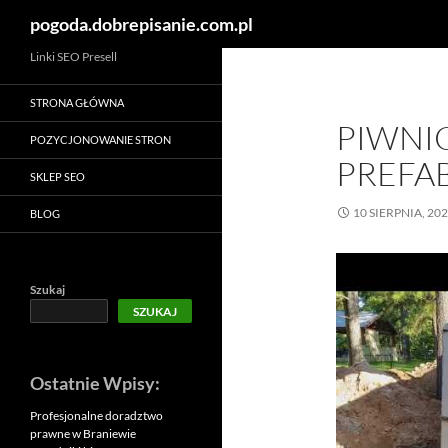
Szukaj
pogoda.dobrepisanie.com.pl
Linki SEO Presell
STRONA GŁÓWNA
PIWNI
POZYCJONOWANIE STRON
PREFA
SKLEP SEO
10 SIERPNIA, 20
BLOG
Szukaj
SZUKAJ
Ostatnie Wpisy:
Profesjonalne doradztwo
prawne w Braniewie