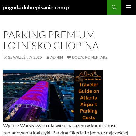
Szukaj
pogoda.dobrepisanie.com.pl
PRZEJDŹ
MENU
DO
GŁÓWN
TREŚCI
PARKING PREMIUM
LOTNISKO CHOPINA
22 WRZEŚNIA, 2025
ADMIN
DODAJ KOMENTARZ
Wylot z Warszawy to dla wielu pasażerów konieczność
zaplanowania logistyki. Parking Okęcie to jedno z najczęściej