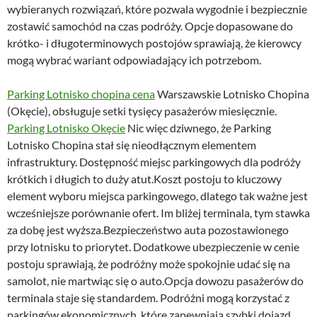
wybieranych rozwiązań, które pozwala wygodnie i bezpiecznie
zostawić samochód na czas podróży. Opcje dopasowane do
krótko- i długoterminowych postojów sprawiają, że kierowcy
mogą wybrać wariant odpowiadający ich potrzebom.
Parking Lotnisko chopina cena
Warszawskie Lotnisko Chopina
(Okęcie), obsługuje setki tysięcy pasażerów miesięcznie.
Parking Lotnisko Okęcie
Nic więc dziwnego, że Parking
Lotnisko Chopina stał się nieodłącznym elementem
infrastruktury. Dostępność miejsc parkingowych dla podróży
krótkich i długich to duży atut.Koszt postoju to kluczowy
element wyboru miejsca parkingowego, dlatego tak ważne jest
wcześniejsze porównanie ofert. Im bliżej terminala, tym stawka
za dobę jest wyższa.Bezpieczeństwo auta pozostawionego
przy lotnisku to priorytet. Dodatkowe ubezpieczenie w cenie
postoju sprawiają, że podróżny może spokojnie udać się na
samolot, nie martwiąc się o auto.Opcja dowozu pasażerów do
terminala staje się standardem. Podróżni mogą korzystać z
parkingów ekonomicznych, które zapewniają szybki dojazd.