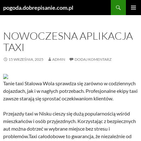
Szukaj
pogoda.dobrepisanie.com.pl
PRZEJDŹ
MENU
DO
GŁÓWN
TREŚCI
NOWOCZESNA APLIKACJA
TAXI
15 WRZEŚNIA, 2025
ADMIN
DODAJ KOMENTARZ
Tanie taxi Stalowa Wola sprawdza się zarówno w codziennych
dojazdach, jak i w nagłych potrzebach. Profesjonalne ekipy taxi
zawsze starają się sprostać oczekiwaniom klientów.
Przejazdy taxi w Nisku cieszy się dużą popularnością wśród
mieszkańców i osób przyjezdnych. Korzystając z bezpiecznych
aut można dotrzeć w wybrane miejsce bez stresu i
problemów.Taxi całodobowe to gwarancja, że niezależnie od