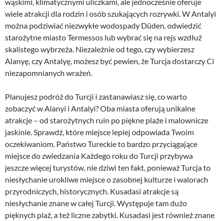
wąskimi, klimatycznymi uliczkami, ale jednocześnie oferuje
wiele atrakcji dla rodzin i osób szukających rozrywki. W Antalyi
można podziwiać niezwykłe wodospady Düden, odwiedzić
starożytne miasto Termessos lub wybrać się na rejs wzdłuż
skalistego wybrzeża. Niezależnie od tego, czy wybierzesz
Alanyę, czy Antalyę, możesz być pewien, że Turcja dostarczy Ci
niezapomnianych wrażeń.
Planujesz podróż do Turcji i zastanawiasz się, co warto
zobaczyć w Alanyi i Antalyi? Oba miasta oferują unikalne
atrakcje – od starożytnych ruin po piękne plaże i malownicze
jaskinie. Sprawdź, które miejsce lepiej odpowiada Twoim
oczekiwaniom. Państwo Tureckie to bardzo przyciągające
miejsce do zwiedzania Każdego roku do Turcji przybywa
jeszcze więcej turystów, nie dziwi ten fakt, ponieważ Turcja to
niesłychanie urokliwe miejsce o zasobnej kulturze i walorach
przyrodniczych, historycznych. Kusadasi atrakcje są
niesłychanie znane w całej Turcji. Występuje tam dużo
pięknych plaż, a też liczne zabytki. Kusadasi jest również znane