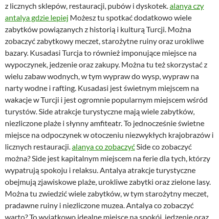
z licznych sklepów, restauracji, pubów i dyskotek.
alanya czy
antalya gdzie lepiej
Możesz tu spotkać dodatkowo wiele
zabytków powiązanych z historią i kulturą Turcji. Można
zobaczyć zabytkowy meczet, starożytne ruiny oraz urokliwe
bazary. Kusadasi Turcja to również imponujące miejsce na
wypoczynek, jedzenie oraz zakupy. Można tu też skorzystać z
wielu zabaw wodnych, w tym wypraw do wysp, wypraw na
narty wodne i rafting. Kusadasi jest świetnym miejscem na
wakacje w Turcji i jest ogromnie popularnym miejscem wśród
turystów. Side atrakcje turystyczne mają wiele zabytków,
niezliczone plaże i słynny amfiteatr. To jednocześnie świetne
miejsce na odpoczynek w otoczeniu niezwykłych krajobrazów i
licznych restauracji.
alanya co zobaczyć
Side co zobaczyć
można? Side jest kapitalnym miejscem na ferie dla tych, którzy
wypatrują spokoju i relaksu. Antalya atrakcje turystyczne
obejmują zjawiskowe plaże, urokliwe zabytki oraz zielone lasy.
Można tu zwiedzić wiele zabytków, w tym starożytny meczet,
pradawne ruiny i niezliczone muzea. Antalya co zobaczyć
warto? To wyjątkowo idealne miejsce na spokój, jedzenie oraz