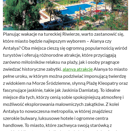
Planując wakacje na tureckiej Riwierze, warto zastanowić się,
które miasto będzie najlepszym wyborem – Alanya czy
Antalya? Oba miejsca cieszą się ogromną popularnością wśród
turystów i oferują różnorodne atrakcje, które przyciągają
zarówno miłośników relaksu na plaży, jak i osoby pragnące
zwiedzać historyczne zabytki.
alanya atrakcje
Alanya to miasto
pełne uroku, w którym można podziwiać imponującą twierdzę
z widokiem na Morze Śródziemne, słynną Plażę Kleopatry oraz
fascynujące jaskinie, takie jak Jaskinia Damlataş. To idealne
miejsce dla tych, którzy cenią sobie spokojniejszą atmosferę i
możliwość eksplorowania malowniczych zakątków. Z kolei
Antalya to nowoczesna metropolia, w której znajdziesz
szerokie bulwary, luksusowe hotele i ogromne centra
handlowe. To miasto, które zachwyca swoją starówką z