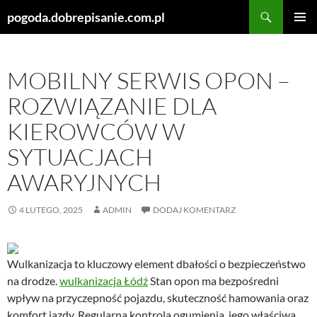
Szukaj
pogoda.dobrepisanie.com.pl
PRZEJDŹ
MENU
DO
GŁÓWN
TREŚCI
MOBILNY SERWIS OPON –
ROZWIĄZANIE DLA
KIEROWCÓW W
SYTUACJACH
AWARYJNYCH
4 LUTEGO, 2025
ADMIN
DODAJ KOMENTARZ
Wulkanizacja to kluczowy element dbałości o bezpieczeństwo
na drodze.
wulkanizacja Łódź
Stan opon ma bezpośredni
wpływ na przyczepność pojazdu, skuteczność hamowania oraz
komfort jazdy. Regularna kontrola ogumienia, jego właściwa