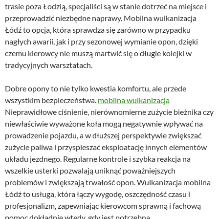
trasie poza Łodzią, specjaliści są w stanie dotrzeć na miejsce i
przeprowadzić niezbędne naprawy. Mobilna wulkanizacja
Łódź to opcja, która sprawdza się zarówno w przypadku
nagłych awarii, jak i przy sezonowej wymianie opon, dzięki
czemu kierowcy nie muszą martwić się o długie kolejki w
tradycyjnych warsztatach.
Dobre opony to nie tylko kwestia komfortu, ale przede
wszystkim bezpieczeństwa.
mobilna wulkanizacja
Nieprawidłowe ciśnienie, nierównomierne zużycie bieżnika czy
niewłaściwie wyważone koła mogą negatywnie wpływać na
prowadzenie pojazdu, a w dłuższej perspektywie zwiększać
zużycie paliwa i przyspieszać eksploatację innych elementów
układu jezdnego. Regularne kontrole i szybka reakcja na
wszelkie usterki pozwalają uniknąć poważniejszych
problemów i zwiększają trwałość opon. Wulkanizacja mobilna
Łódź to usługa, która łączy wygodę, oszczędność czasu i
profesjonalizm, zapewniając kierowcom sprawną i fachową
pomoc dokładnie wtedy, gdy jest potrzebna.