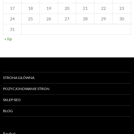
17
18
19
20
21
22
23
24
25
26
27
28
29
30
31
« lip
STRONA GŁÓWNA
POZYCJONOWANIE STRON
SKLEP SEO
BLOG
Szukaj