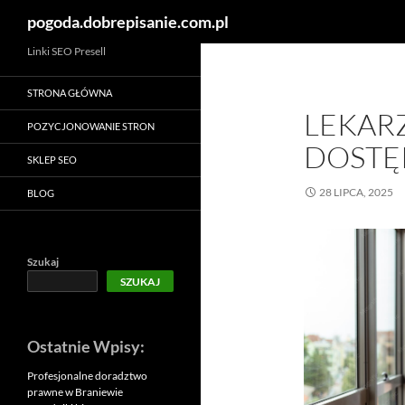
Szukaj
pogoda.dobrepisanie.com.pl
Linki SEO Presell
STRONA GŁÓWNA
LEKARZ
POZYCJONOWANIE STRON
DOSTĘP
SKLEP SEO
28 LIPCA, 2025
BLOG
Szukaj
SZUKAJ
Ostatnie Wpisy:
Profesjonalne doradztwo
prawne w Braniewie