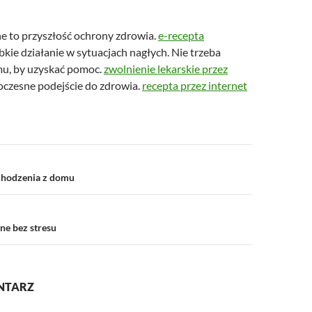
ne to przyszłość ochrony zdrowia.
e-recepta
kie działanie w sytuacjach nagłych. Nie trzeba
u, by uzyskać pomoc.
zwolnienie lekarskie przez
czesne podejście do zdrowia.
recepta przez internet
a
chodzenia z domu
ine bez stresu
NTARZ