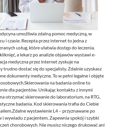
dycyna umożliwia zdalną pomoc medyczną, w
 i czasie. Recepta przez internet to jedna z
eranych usług, które ułatwia dostęp do leczenia.
kliknięć, a lekarz po analizie objawów wystawi e-
acja medyczna przez internet zyskuje na
y trudno dostać się do specjalisty. Zdalnie uzyskasz
bne dokumenty medyczne. To w pełni legalne i objęte
osobowych.Skierowania na badania online to
nie dla pacjentów. Unikając kontaktu z innymi
na otrzymać skierowanie do laboratorium, na RTG,
styczne badania. Kod skierowania trafia do Ciebie
ailem.Zdalne wystawienie L4 – przyznawane po
w i wywiadu z pacjentem. Zapewnia spokój i szybki
czeń chorobowych. Nie musisz niczego drukować ani