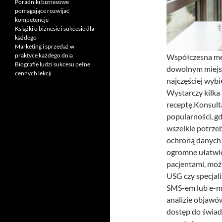
Poradniki biznesowe
pomagające rozwijać
kompetencje
Książki o biznesie i sukcesie dla
każdego
Marketing i sprzedaż w
praktyce każdego dnia
Współczesna me
Biografie ludzi sukcesu pełne
dowolnym miejscu
cennych lekcji
najczęściej wybi
Wystarczy kilka 
receptę.Konsult
popularności, gd
wszelkie potrze
ochroną danych 
ogromne ułatwie
pacjentami, moż
USG czy specjali
SMS-em lub e-m
analizie objawó
dostęp do świad