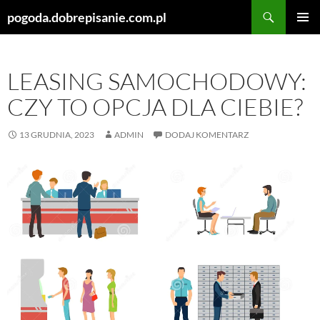
Szukaj
pogoda.dobrepisanie.com.pl
PRZEJDŹ
MENU
DO
GŁÓWN
TREŚCI
LEASING SAMOCHODOWY:
CZY TO OPCJA DLA CIEBIE?
13 GRUDNIA, 2023
ADMIN
DODAJ KOMENTARZ