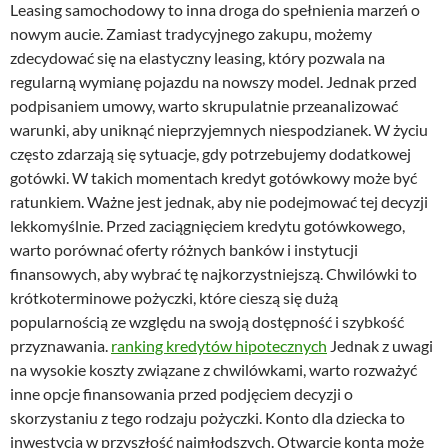
Leasing samochodowy to inna droga do spełnienia marzeń o
nowym aucie. Zamiast tradycyjnego zakupu, możemy
zdecydować się na elastyczny leasing, który pozwala na
regularną wymianę pojazdu na nowszy model. Jednak przed
podpisaniem umowy, warto skrupulatnie przeanalizować
warunki, aby uniknąć nieprzyjemnych niespodzianek. W życiu
często zdarzają się sytuacje, gdy potrzebujemy dodatkowej
gotówki. W takich momentach kredyt gotówkowy może być
ratunkiem. Ważne jest jednak, aby nie podejmować tej decyzji
lekkomyślnie. Przed zaciągnięciem kredytu gotówkowego,
warto porównać oferty różnych banków i instytucji
finansowych, aby wybrać tę najkorzystniejszą. Chwilówki to
krótkoterminowe pożyczki, które cieszą się dużą
popularnością ze względu na swoją dostępność i szybkość
przyznawania.
ranking kredytów hipotecznych
Jednak z uwagi
na wysokie koszty związane z chwilówkami, warto rozważyć
inne opcje finansowania przed podjęciem decyzji o
skorzystaniu z tego rodzaju pożyczki. Konto dla dziecka to
inwestycja w przyszłość najmłodszych. Otwarcie konta może