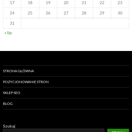
17
18
19
20
21
22
23
24
25
26
27
28
29
30
31
« lip
STRONA GŁÓWNA
POZYCJONOWANIE STRON
SKLEP SEO
BLOG
Szukaj