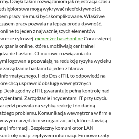
irmy. Dzięki takim rozwiązaniom jak rejestracja czasu
zedsiębiorstwa mogą wykrywać nieefektywności.
sem pracy nie musi być skomplikowane. Właściwe
zasem pracy pozwala na lepszą produktywność.
online to jeden z najważniejszych elementów
w erze cyfrowej.
menedżer haseł online
Coraz więcej
wiązania online, które umożliwiają centralne i
ądzanie hasłami. Chmurowe rozwiązania do
ymi logowania pozwalają na redukcję ryzyka wycieku
e zarządzanie hasłami to jeden z filarów
informatycznego. Help Desk ITIL to odpowiedź na
które chcą usprawnić obsługę wewnętrznych
p Desk zgodny z ITIL gwarantuje pełną kontrolę nad
ncydentami. Zarządzanie incydentami IT przy użyciu
rzędzi pozwala na szybką reakcję i dokładną
ażdego problemu. Komunikacja wewnętrzna w firmie
awowym narzędziem w organizacjach, które stawiają
nę informacji. Bezpieczny komunikator LAN
kontrolę nad przepływem informacji. Firmowe czaty