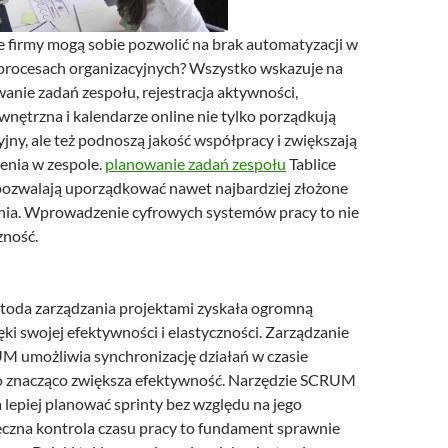
 firmy mogą sobie pozwolić na brak automatyzacji w
rocesach organizacyjnych? Wszystko wskazuje na
owanie zadań zespołu, rejestracja aktywności,
nętrzna i kalendarze online nie tylko porządkują
jny, ale też podnoszą jakość współpracy i zwiększają
enia w zespole.
planowanie zadań zespołu
Tablice
ozwalają uporządkować nawet najbardziej złożone
ania. Wprowadzenie cyfrowych systemów pracy to nie
zność.
oda zarządzania projektami zyskała ogromną
ki swojej efektywności i elastyczności. Zarządzanie
 umożliwia synchronizację działań w czasie
o znacząco zwiększa efektywność. Narzędzie SCRUM
lepiej planować sprinty bez względu na jego
eczna kontrola czasu pracy to fundament sprawnie