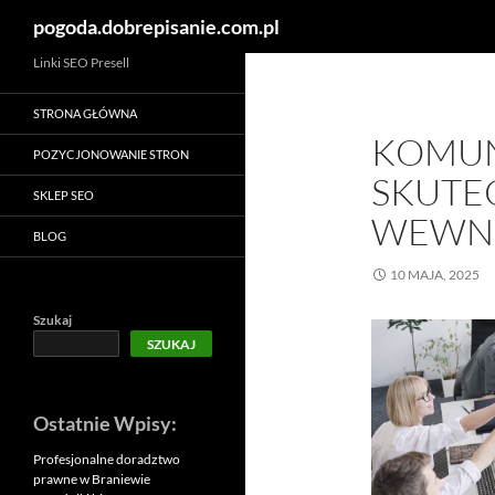
Szukaj
pogoda.dobrepisanie.com.pl
Linki SEO Presell
STRONA GŁÓWNA
KOMUN
POZYCJONOWANIE STRON
SKUTE
SKLEP SEO
WEWN
BLOG
10 MAJA, 2025
Szukaj
SZUKAJ
Ostatnie Wpisy:
Profesjonalne doradztwo
prawne w Braniewie