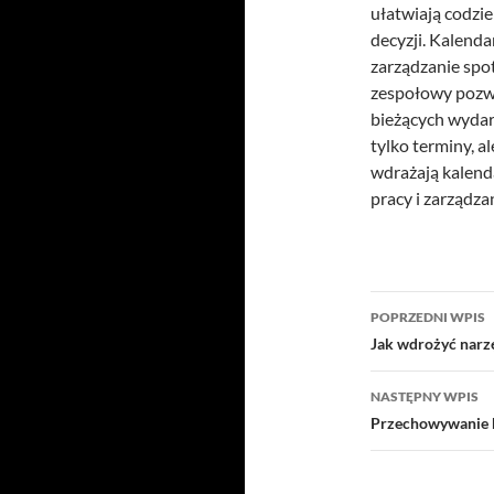
ułatwiają codzi
decyzji. Kalenda
zarządzanie spo
zespołowy pozwa
bieżących wydar
tylko terminy, a
wdrażają kalenda
pracy i zarządza
Nawigacj
POPRZEDNI WPIS
wpisu
Jak wdrożyć narz
NASTĘPNY WPIS
Przechowywanie ha