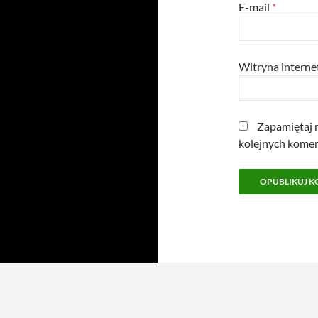
E-mail
*
Witryna intern
Zapamiętaj m
kolejnych komen
Dumnie wspierane przez WordPress