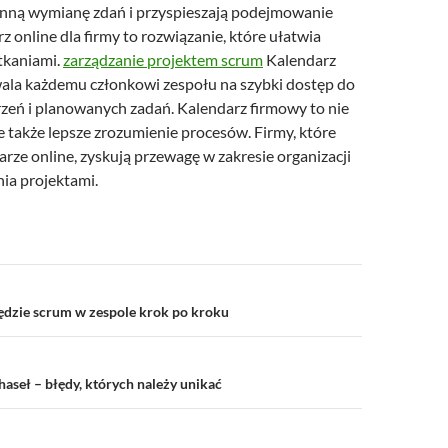
enną wymianę zdań i przyspieszają podejmowanie
rz online dla firmy to rozwiązanie, które ułatwia
tkaniami.
zarządzanie projektem scrum
Kalendarz
la każdemu członkowi zespołu na szybki dostęp do
zeń i planowanych zadań. Kalendarz firmowy to nie
le także lepsze zrozumienie procesów. Firmy, które
rze online, zyskują przewagę w zakresie organizacji
nia projektami.
a
ędzie scrum w zespole krok po kroku
seł – błędy, których należy unikać