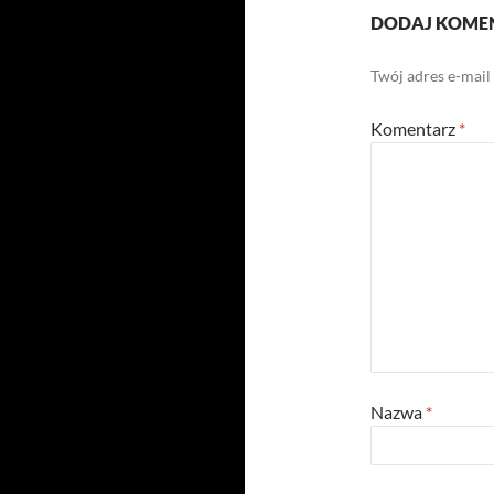
DODAJ KOME
Twój adres e-mail
Komentarz
*
Nazwa
*