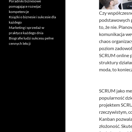
Poradniki biznesowe
pomagające rozwijać
kompetencje
Czy współczesne
Książki o biznesie i sukcesie dla
podstawowych p
każdego
to, że nie. Plan
Marketing i sprzedaż w
praktyce każdego dnia
komunikacja wew
Biografie ludzi sukcesu pełne
chaos organizacy
cennych lekcji
poziom zadowol
SCRUM online p
struktury dział
moda, to koniec
SCRUM jako met
popularność dzię
projektem SCRUM
rzeczywistym, c
Kanban pozwala 
złożoność. Skut