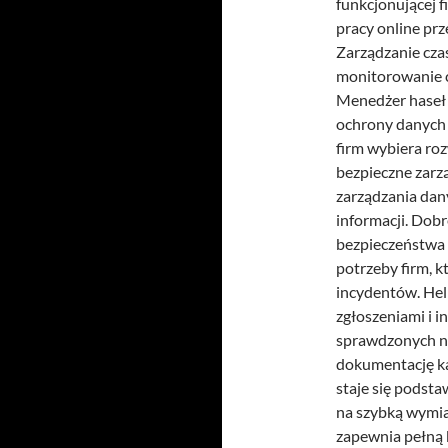
funkcjonującej f
pracy online pr
Zarządzanie cza
monitorowanie c
Menedżer haseł 
ochrony danych 
firm wybiera roz
bezpieczne zarz
zarządzania dan
informacji. Dobr
bezpieczeństwa 
potrzeby firm, 
incydentów. Hel
zgłoszeniami i i
sprawdzonych na
dokumentację k
staje się podst
na szybką wymia
zapewnia pełną 