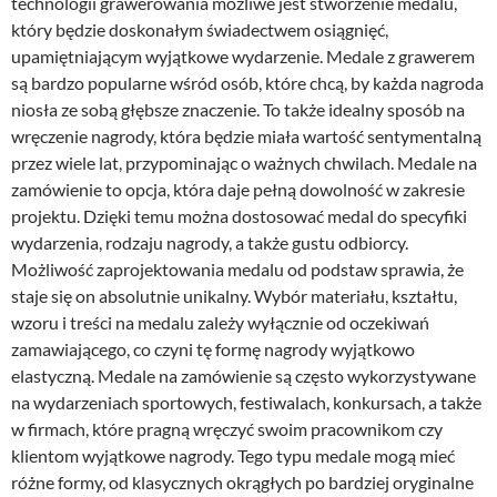
technologii grawerowania możliwe jest stworzenie medalu,
który będzie doskonałym świadectwem osiągnięć,
upamiętniającym wyjątkowe wydarzenie. Medale z grawerem
są bardzo popularne wśród osób, które chcą, by każda nagroda
niosła ze sobą głębsze znaczenie. To także idealny sposób na
wręczenie nagrody, która będzie miała wartość sentymentalną
przez wiele lat, przypominając o ważnych chwilach. Medale na
zamówienie to opcja, która daje pełną dowolność w zakresie
projektu. Dzięki temu można dostosować medal do specyfiki
wydarzenia, rodzaju nagrody, a także gustu odbiorcy.
Możliwość zaprojektowania medalu od podstaw sprawia, że
staje się on absolutnie unikalny. Wybór materiału, kształtu,
wzoru i treści na medalu zależy wyłącznie od oczekiwań
zamawiającego, co czyni tę formę nagrody wyjątkowo
elastyczną. Medale na zamówienie są często wykorzystywane
na wydarzeniach sportowych, festiwalach, konkursach, a także
w firmach, które pragną wręczyć swoim pracownikom czy
klientom wyjątkowe nagrody. Tego typu medale mogą mieć
różne formy, od klasycznych okrągłych po bardziej oryginalne