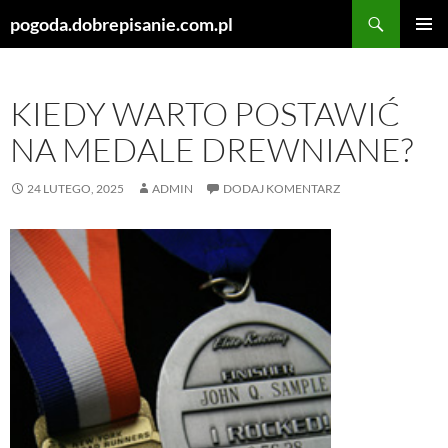
Szukaj
pogoda.dobrepisanie.com.pl
PRZEJDŹ
MENU
DO
GŁÓWN
TREŚCI
KIEDY WARTO POSTAWIĆ
NA MEDALE DREWNIANE?
24 LUTEGO, 2025
ADMIN
DODAJ KOMENTARZ