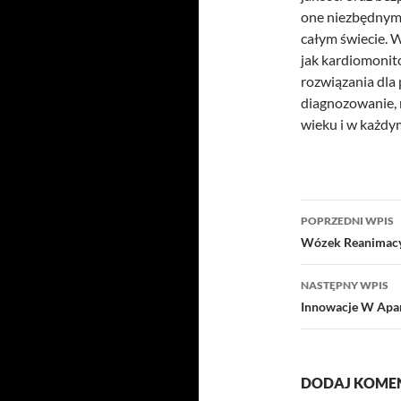
one niezbędnym
całym świecie. 
jak kardiomonit
rozwiązania dla
diagnozowanie, 
wieku i w każdy
Nawigacj
POPRZEDNI WPIS
wpisu
Wózek Reanimacy
NASTĘPNY WPIS
Innowacje W Apa
DODAJ KOME