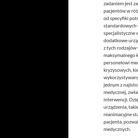
zadaniem jest z
pacjentów w róż
od specyfiki po
standardowych 
specjalistyczne
dodatkowe urząd
z tych rodzajów
maksymalnego k
personelowi med
kryzysowych, kie
wykorzystywany 
jednym z najist
medycznej, zwła
interwencji. Dzi
urządzenia, taki
reanimacyjne sta
pacjenta, pozwa
medycznych.