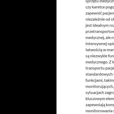
sprzętu medyczne
czy karetce pogo
zapewnić pacjen
niezależnie od 
jest idealnym r
przetransportow
medycznej, ale 
intensywnej opi
łatwością w man
są niezwykle fun
medycznego. Z k
transportu pacje
standardowych 
funkcjami, taki
monitorujących,
sytuacjach zagr
kluczowym elem
zapewniają komp
monitorowania 