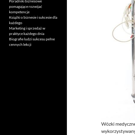
Poradniki biznesowe
pomagające rozwijać
kompetencje
Książki o biznesie i sukcesie dla
każdego
Marketing i sprzedaż w
praktyce każdego dnia
Biografie ludzi sukcesu pełne
cennych lekcji
Wózki medyczne 
wykorzystywany