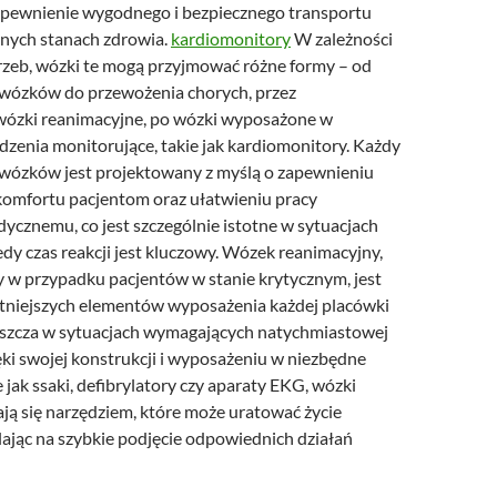
apewnienie wygodnego i bezpiecznego transportu
nych stanach zdrowia.
kardiomonitory
W zależności
trzeb, wózki te mogą przyjmować różne formy – od
wózków do przewożenia chorych, przez
 wózki reanimacyjne, po wózki wyposażone w
zenia monitorujące, takie jak kardiomonitory. Każdy
 wózków jest projektowany z myślą o zapewnieniu
omfortu pacjentom oraz ułatwieniu pracy
ycznemu, co jest szczególnie istotne w sytuacjach
dy czas reakcji jest kluczowy. Wózek reanimacyjny,
w przypadku pacjentów w stanie krytycznym, jest
otniejszych elementów wyposażenia każdej placówki
szcza w sytuacjach wymagających natychmiastowej
ęki swojej konstrukcji i wyposażeniu w niezbędne
e jak ssaki, defibrylatory czy aparaty EKG, wózki
ją się narzędziem, które może uratować życie
lając na szybkie podjęcie odpowiednich działań