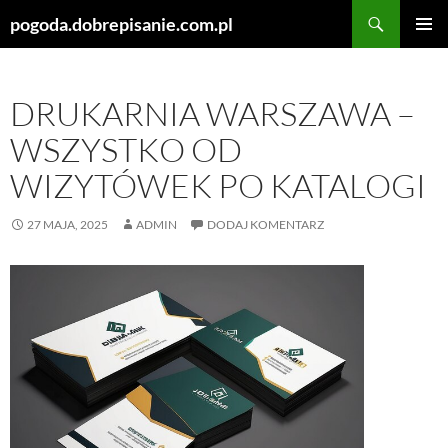
Szukaj
pogoda.dobrepisanie.com.pl
PRZEJDŹ
MENU
DO
GŁÓWN
TREŚCI
DRUKARNIA WARSZAWA –
WSZYSTKO OD
WIZYTÓWEK PO KATALOGI
27 MAJA, 2025
ADMIN
DODAJ KOMENTARZ