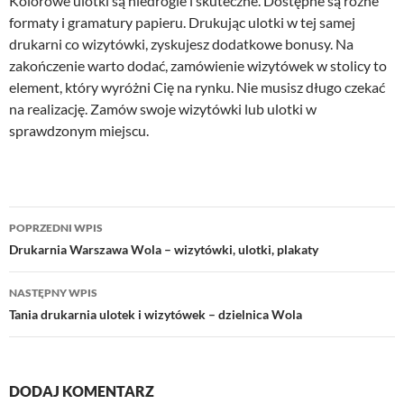
Kolorowe ulotki są niedrogie i skuteczne. Dostępne są różne
formaty i gramatury papieru. Drukując ulotki w tej samej
drukarni co wizytówki, zyskujesz dodatkowe bonusy. Na
zakończenie warto dodać, zamówienie wizytówek w stolicy to
element, który wyróżni Cię na rynku. Nie musisz długo czekać
na realizację. Zamów swoje wizytówki lub ulotki w
sprawdzonym miejscu.
Nawigacja
POPRZEDNI WPIS
wpisu
Drukarnia Warszawa Wola – wizytówki, ulotki, plakaty
NASTĘPNY WPIS
Tania drukarnia ulotek i wizytówek – dzielnica Wola
DODAJ KOMENTARZ