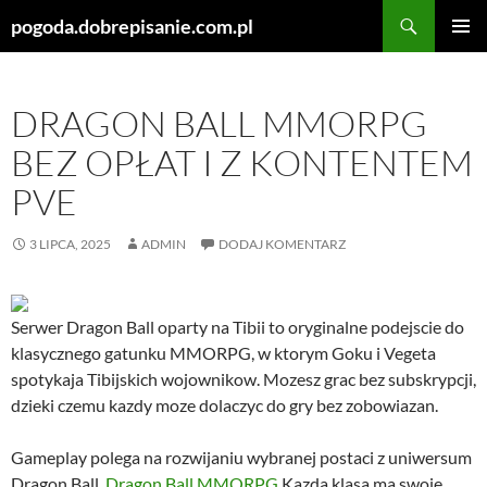
Szukaj
pogoda.dobrepisanie.com.pl
PRZEJDŹ
MENU
DO
GŁÓWN
TREŚCI
DRAGON BALL MMORPG
BEZ OPŁAT I Z KONTENTEM
PVE
3 LIPCA, 2025
ADMIN
DODAJ KOMENTARZ
Serwer Dragon Ball oparty na Tibii to oryginalne podejscie do
klasycznego gatunku MMORPG, w ktorym Goku i Vegeta
spotykaja Tibijskich wojownikow. Mozesz grac bez subskrypcji,
dzieki czemu kazdy moze dolaczyc do gry bez zobowiazan.
Gameplay polega na rozwijaniu wybranej postaci z uniwersum
Dragon Ball.
Dragon Ball MMORPG
Kazda klasa ma swoje