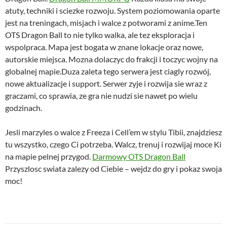
atuty, techniki i sciezke rozwoju. System poziomowania oparte
jest na treningach, misjach i walce z potworami z anime.Ten
OTS Dragon Ball to nie tylko walka, ale tez eksploracja i
wspolpraca. Mapa jest bogata w znane lokacje oraz nowe,
autorskie miejsca. Mozna dolaczyc do frakcji i toczyc wojny na
globalnej mapie.Duza zaleta tego serwera jest ciagly rozwój,
nowe aktualizacje i support. Serwer zyje i rozwija sie wraz z
graczami, co sprawia, ze gra nie nudzi sie nawet po wielu
godzinach.
Jesli marzyles o walce z Freeza i Cell’em w stylu Tibii, znajdziesz
tu wszystko, czego Ci potrzeba. Walcz, trenuj i rozwijaj moce Ki
na mapie pelnej przygod.
Darmowy OTS Dragon Ball
Przyszlosc swiata zalezy od Ciebie – wejdz do gry i pokaz swoja
moc!