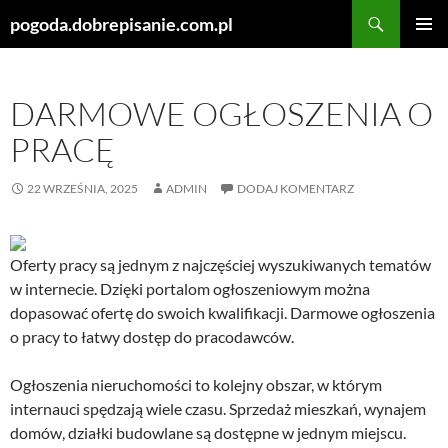
Szukaj
pogoda.dobrepisanie.com.pl
PRZEJDŹ
MENU
DO
GŁÓWN
TREŚCI
DARMOWE OGŁOSZENIA O
PRACĘ
22 WRZEŚNIA, 2025
ADMIN
DODAJ KOMENTARZ
Oferty pracy są jednym z najczęściej wyszukiwanych tematów
w internecie. Dzięki portalom ogłoszeniowym można
dopasować ofertę do swoich kwalifikacji. Darmowe ogłoszenia
o pracy to łatwy dostęp do pracodawców.
Ogłoszenia nieruchomości to kolejny obszar, w którym
internauci spędzają wiele czasu. Sprzedaż mieszkań, wynajem
domów, działki budowlane są dostępne w jednym miejscu.