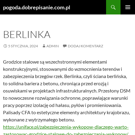
Szukaj
pogoda.dobrepisanie.com.pl
PRZEJDŹ
MENU
DO
GŁÓWN
TREŚCI
BERLINKA
5 STYCZNIA, 2024
ADMIN
DODAJ KOMENTARZ
Grodzice stalowe są wszechstronnymi elementami
konstrukcyjnymi, stosowanymi do wzmocnienia terenów i
zabezpieczenia brzegów rzek. Berlinka, czyli ściana berlińska,
to solidna bariera z betonu, chroniąca przed erozją i
osuwiskami w projektach infrastrukturalnych. Przesłony DSM
to nowoczesne rozwiązania ochronne, poprawiające warunki
pracy poprzez izolację od hałasu, pyłów i promieniowania.
Palisady CFA to estetyczne elementy architektury krajobrazu,
wykonane z wytrzymałego betonu.
https://uniface.pl/zabezpieczenia-wykopow-dlaczego-warto-
zastosowac-grodzice-stalowe-do-zabezpieczania-wykopow/