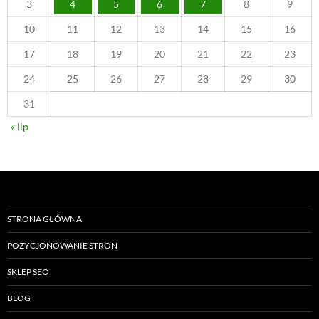
3
4
5
6
7
8
9
10
11
12
13
14
15
16
17
18
19
20
21
22
23
24
25
26
27
28
29
30
31
« lip
STRONA GŁÓWNA
POZYCJONOWANIE STRON
SKLEP SEO
BLOG